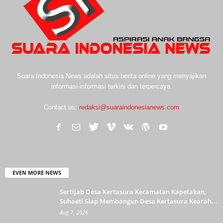
Suara Indonesia News adalah situs berita online yang menyajikan
informasi-informasi terkini dan terpercaya.
Contact us:
redaksi@suaraindonesianews.com
EVEN MORE NEWS
Sertijab Desa Kertasura Kecamatan Kapetakan,
Suhaeti Siap Membangun Desa Kertasura Kearah...
Aug 7, 2026