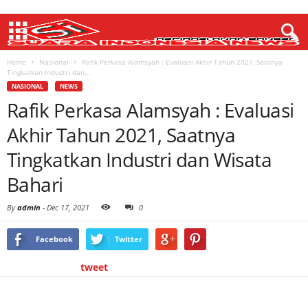
Home
Nasional
Rafik Perkasa Alamsyah : Evaluasi Akhir Tahun 2021, Saatnya
Tingkatkan Industri dan...
NASIONAL
NEWS
Rafik Perkasa Alamsyah : Evaluasi
Akhir Tahun 2021, Saatnya
Tingkatkan Industri dan Wisata
Bahari
By
admin
-
Dec 17, 2021
0
Facebook
Twitter
tweet