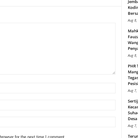
Jemb
Kodi
Bers
Aug 8,
Mahk
Fauz
Wanp
Peny
Aug 8,
PHR 
Mang
Tega
Pesisi
Aug 7,
Serti
Keca
Suha
Desa 
Aug 7,
Teru
browser for the next time I comment.