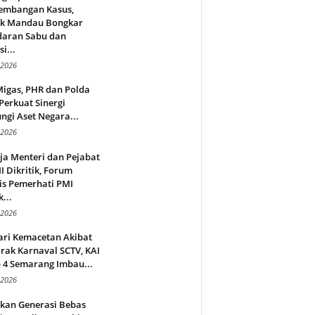
embangan Kasus,
ek Mandau Bongkar
daran Sabu dan
i...
 2026
Migas, PHR dan Polda
Perkuat Sinergi
ngi Aset Negara...
 2026
ja Menteri dan Pejabat
 Dikritik, Forum
is Pemerhati PMI
...
 2026
ari Kemacetan Akibat
rak Karnaval SCTV, KAI
 4 Semarang Imbau...
 2026
rkan Generasi Bebas