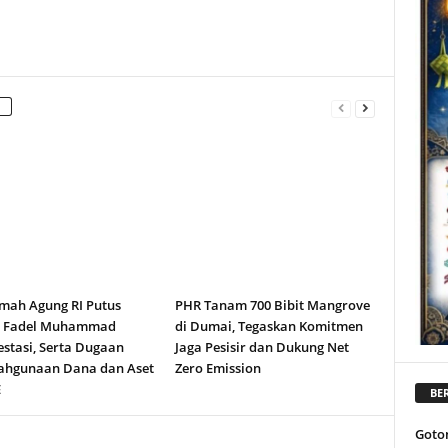
ah Agung RI Putus
PHR Tanam 700 Bibit Mangrove
n Fadel Muhammad
di Dumai, Tegaskan Komitmen
stasi, Serta Dugaan
Jaga Pesisir dan Dukung Net
ahgunaan Dana dan Aset
Zero Emission
E
BER
Goto