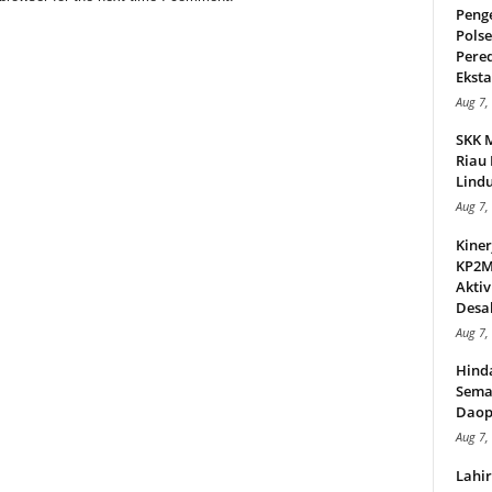
Peng
Pols
Pere
Ekstas
Aug 7,
SKK 
Riau 
Lindu
Aug 7,
Kiner
KP2MI
Aktiv
Desak
Aug 7,
Hind
Sema
Daop
Aug 7,
Lahi