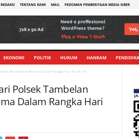
REDAKSI
TENTANG KAMI
MAIL
PEDOMAN PEMBERITAAN MEDIA SIBER
EKONOMI
POLITIK
HUKUM
HANKAM
PENDIDIK
belan Bersahlawat Bersama Dalam Rangka Hari Ibu Ke- 91
ari Polsek Tambelan
ama Dalam Rangka Hari