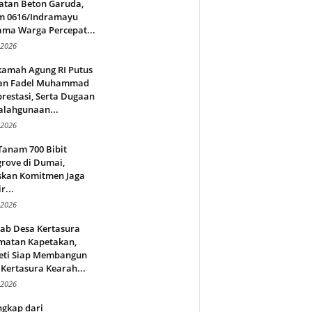
atan Beton Garuda,
m 0616/Indramayu
ama Warga Percepat...
 2026
amah Agung RI Putus
an Fadel Muhammad
restasi, Serta Dugaan
alahgunaan...
 2026
Tanam 700 Bibit
rove di Dumai,
skan Komitmen Jaga
r...
 2026
jab Desa Kertasura
matan Kapetakan,
eti Siap Membangun
Kertasura Kearah...
 2026
ngkap dari