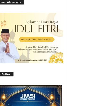
kman Abunawas
I Sultra