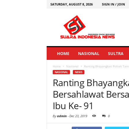
SATURDAY, AUGUST 8, 2026
SIGN IN / JOIN
HOME
NASIONAL
SULTRA
Home
Nasional
Ranting Bhayangkari Polsek Tam
NASIONAL
NEWS
Ranting Bhayangk
Bersahlawat Bers
Ibu Ke- 91
By
admin
-
Dec 23, 2019
0