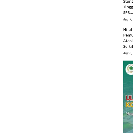
Stunt
Tingg
SP3..
Aug 7,
Hila
Pemu
Atasi
Serti
Aug 6,