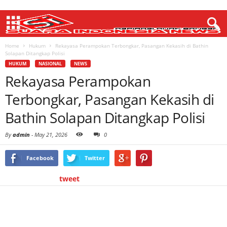
Home
Hukum
Rekayasa Perampokan Terbongkar, Pasangan Kekasih di Bathin
Solapan Ditangkap Polisi
HUKUM
NASIONAL
NEWS
Rekayasa Perampokan
Terbongkar, Pasangan Kekasih di
Bathin Solapan Ditangkap Polisi
By
admin
-
May 21, 2026
0
Facebook
Twitter
tweet