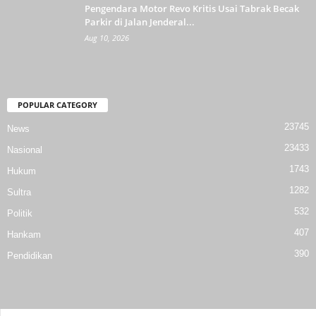
Pengendara Motor Revo Kritis Usai Tabrak Becak
Parkir di Jalan Jenderal...
Aug 10, 2026
POPULAR CATEGORY
23745
News
23433
Nasional
1743
Hukum
1282
Sultra
532
Politik
407
Hankam
390
Pendidikan