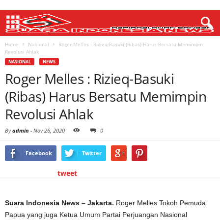
Home
Nasional
Roger Melles : Rizieq-Basuki (Ribas) Harus Bersatu Memimpin
Revolusi Ahlak
NASIONAL
NEWS
Roger Melles : Rizieq-Basuki
(Ribas) Harus Bersatu Memimpin
Revolusi Ahlak
By
admin
-
Nov 26, 2020
0
Facebook
Twitter
tweet
Suara Indonesia News – Jakarta.
Roger Melles Tokoh Pemuda
Papua yang juga Ketua Umum Partai Perjuangan Nasional