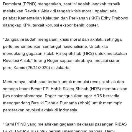
Demokrat (PPND) mengatakan, saat ini adalah langkah terbaik
melakukan Revolusi Ahlak di tengah krisis moral. Apalagi ada
pejabat Kementerian Kelautan dan Perikanan (KKP) Edhy Prabowo
ditangkap KPK, terkait korupsi ekspor benih lobster.
“Bangsa ini sudah mengalami krisis moral dan akhlak, sehingga
perlu menumbuhkan semangat nasionalisme. Untuk kita
mendukung gagasan Habib Rizieq Shihab (HRS) untuk melakukan
Revolusi Ahlak,” terang Roger sapaan akrabnya, melalui siaran
pers, Kamis (26/11/2020) di Jakarta.
Menurutnya, inilah saat terbaik untuk memulai revolusi ahlak dan
semoga Imam Besar FPI Habib Rizieq Shihab (HRS) membuktikan
jiwa nasionalismenya. Roger mengusulkan agar HRS bersedia
menggandeng Basuki Tjahaja Purnama (Ahok) untuk memimpin
pergerakan revolusi akhlak di Indonesia.
“Kami PPND yang melahirkan gagasan deklarasi pasangan RIBAS
(RIZIEQ-BASUKI) untuk bersatu membangun bangsa. Demi