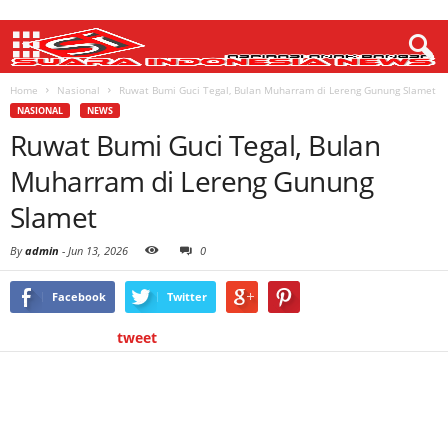
Home
Nasional
Ruwat Bumi Guci Tegal, Bulan Muharram di Lereng Gunung Slamet
NASIONAL
NEWS
Ruwat Bumi Guci Tegal, Bulan
Muharram di Lereng Gunung
Slamet
By
admin
-
Jun 13, 2026
0
Facebook
Twitter
tweet