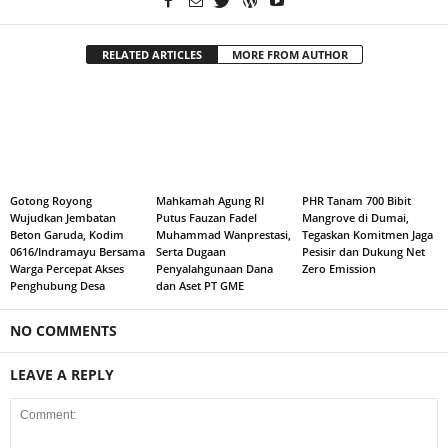
RELATED ARTICLES
MORE FROM AUTHOR
Gotong Royong
Mahkamah Agung RI
PHR Tanam 700 Bibit
Wujudkan Jembatan
Putus Fauzan Fadel
Mangrove di Dumai,
Beton Garuda, Kodim
Muhammad Wanprestasi,
Tegaskan Komitmen Jaga
0616/Indramayu Bersama
Serta Dugaan
Pesisir dan Dukung Net
Warga Percepat Akses
Penyalahgunaan Dana
Zero Emission
Penghubung Desa
dan Aset PT GME
NO COMMENTS
LEAVE A REPLY