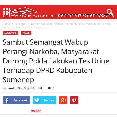
Home
Nasional
Sambut Semangat Wabup Perangi Narkoba, Masyarakat Dorong
Polda Lakukan Tes Urine Terhadap...
NASIONAL
NEWS
Sambut Semangat Wabup
Perangi Narkoba, Masyarakat
Dorong Polda Lakukan Tes Urine
Terhadap DPRD Kabupaten
Sumenep
By
admin
-
Dec 22, 2020
0
Facebook
Twitter
tweet