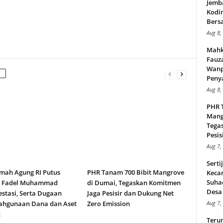
Jemb
Kodi
Bers
Aug 8,
Mahk
Fauz
Wanp
Peny
Aug 8,
PHR 
Mang
Tega
Pesisi
Aug 7,
Serti
ah Agung RI Putus
PHR Tanam 700 Bibit Mangrove
Keca
Suha
n Fadel Muhammad
di Dumai, Tegaskan Komitmen
Desa 
stasi, Serta Dugaan
Jaga Pesisir dan Dukung Net
ahgunaan Dana dan Aset
Zero Emission
Aug 7,
E
Teru