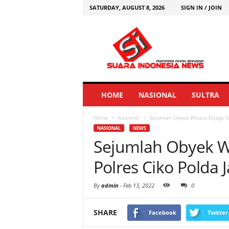
SATURDAY, AUGUST 8, 2026
SIGN IN / JOIN
HOME
NASIONAL
SULTRA
Home
Nasional
Sejumlah Obyek Wisata Dijaga Sa
NASIONAL
NEWS
Sejumlah Obyek Wi
Polres Ciko Polda 
By
admin
-
Feb 13, 2022
0
SHARE
Facebook
Twitter