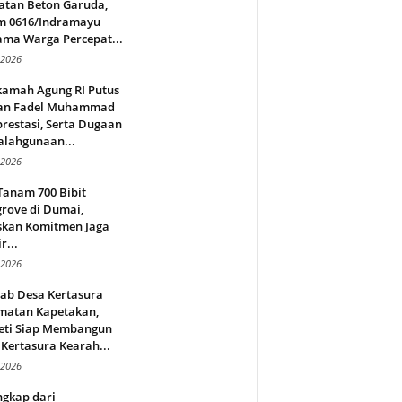
atan Beton Garuda,
m 0616/Indramayu
ama Warga Percepat...
 2026
amah Agung RI Putus
an Fadel Muhammad
restasi, Serta Dugaan
alahgunaan...
 2026
Tanam 700 Bibit
rove di Dumai,
skan Komitmen Jaga
r...
 2026
jab Desa Kertasura
matan Kapetakan,
eti Siap Membangun
Kertasura Kearah...
 2026
ngkap dari