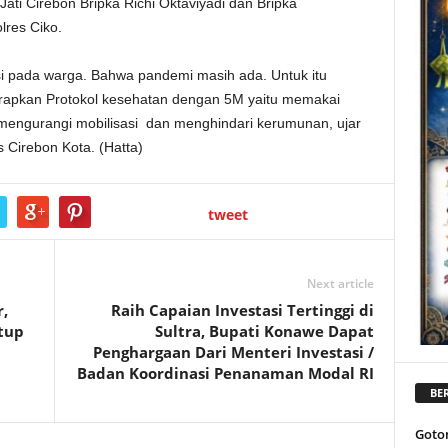
i Cirebon Bripka Richi Oktaviyadi dan Bripka
res Ciko.
si pada warga. Bahwa pandemi masih ada. Untuk itu
rapkan Protokol kesehatan dengan 5M yaitu memakai
mengurangi mobilisasi dan menghindari kerumunan, ujar
s Cirebon Kota. (Hatta)
tweet
Next article
,
Raih Capaian Investasi Tertinggi di
utup
Sultra, Bupati Konawe Dapat
Penghargaan Dari Menteri Investasi /
Badan Koordinasi Penanaman Modal RI
BER
Goto