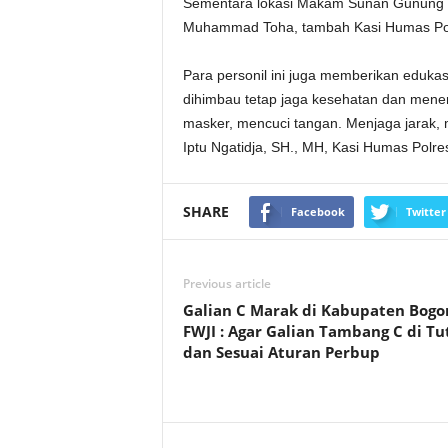
Sementara lokasi Makam Sunan Gunung Jat
Muhammad Toha, tambah Kasi Humas Pol
Para personil ini juga memberikan eduka
dihimbau tetap jaga kesehatan dan mene
masker, mencuci tangan. Menjaga jarak, 
Iptu Ngatidja, SH., MH, Kasi Humas Polre
SHARE
Facebook
Twitter
Previous article
Galian C Marak di Kabupaten Bogor
FWJI : Agar Galian Tambang C di T
dan Sesuai Aturan Perbup