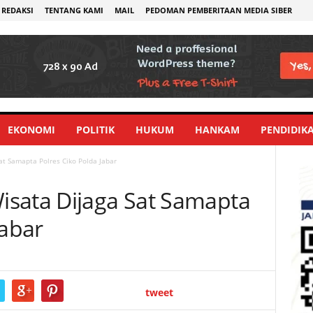
REDAKSI
TENTANG KAMI
MAIL
PEDOMAN PEMBERITAAN MEDIA SIBER
EKONOMI
POLITIK
HUKUM
HANKAM
PENDIDIK
t Samapta Polres Ciko Polda Jabar
sata Dijaga Sat Samapta
Jabar
tweet