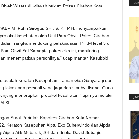
Lu
 Objek Wisata di wilayah hukum Polres Cirebon Kota,
 AKBP M. Fahri Siregar. SH., S.IK., MH, menyampaikan
otokol kesehatan oleh Unit Pam Obvit Polres Cirebon
ta dalam rangka mendukung pelaksanaan PPKM level 3 di
 Pam Obvit Sat Samapta polres ciko ini, monitoring
dan menempatkan personilnya,” ucap mantan Kasubbid
sud adalah Keraton Kasepuhan, Taman Gua Sunyaragi dan
 lokasi ada personil yang jaga dan stanby disana. Guna
njung menerapkan protokol kesehatan,” ujarnya melalui
JMS
 M.SI.
ngan Surat Perintah Kapolres Cirebon Kota Nomor
2022. Keraton Kasepuhan Aiptu Eko Suherwindo dan Aipda
 Aipda Atik Mubarak, SH dan Bripka David Subagio.