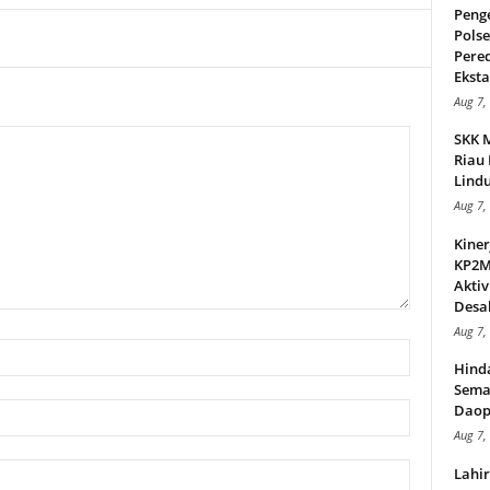
Peng
Pols
Pere
Ekstas
Aug 7,
SKK 
Riau 
Lindu
Aug 7,
Kiner
KP2MI
Aktiv
Desak
Aug 7,
Hind
Sema
Daop
Aug 7,
Lahi