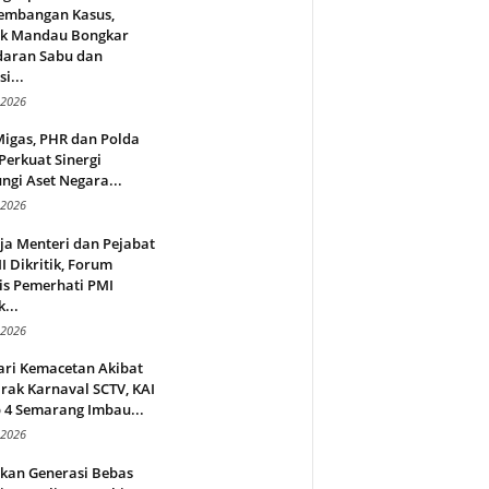
embangan Kasus,
ek Mandau Bongkar
daran Sabu dan
i...
 2026
Migas, PHR dan Polda
Perkuat Sinergi
ngi Aset Negara...
 2026
ja Menteri dan Pejabat
 Dikritik, Forum
is Pemerhati PMI
...
 2026
ari Kemacetan Akibat
rak Karnaval SCTV, KAI
 4 Semarang Imbau...
 2026
rkan Generasi Bebas