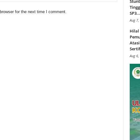
Stunt
Tingg
browser for the next time I comment.
SP3..
Aug 7,
Hila
Pemu
Atasi
Serti
Aug 6,