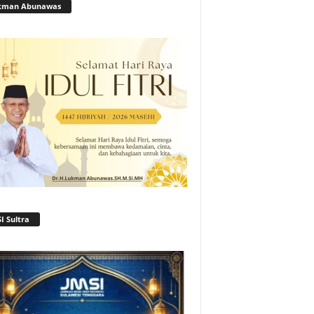
kman Abunawas
I Sultra