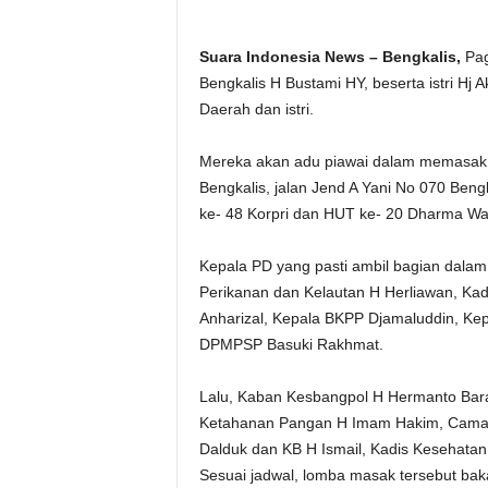
Suara Indonesia News – Bengkalis,
Pag
Bengkalis H Bustami HY, beserta istri Hj 
Daerah dan istri.
Mereka akan adu piawai dalam memasak 
Bengkalis, jalan Jend A Yani No 070 Ben
ke- 48 Korpri dan HUT ke- 20 Dharma Wan
Kepala PD yang pasti ambil bagian dalam 
Perikanan dan Kelautan H Herliawan, Kad
Anharizal, Kepala BKPP Djamaluddin, Kep
DPMPSP Basuki Rakhmat.
Lalu, Kaban Kesbangpol H Hermanto Baran
Ketahanan Pangan H Imam Hakim, Camat 
Dalduk dan KB H Ismail, Kadis Kesehata
Sesuai jadwal, lomba masak tersebut bakal