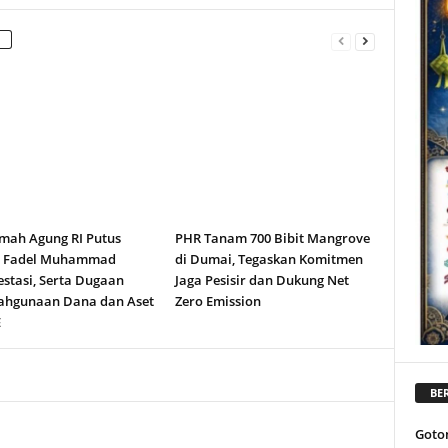
ah Agung RI Putus
PHR Tanam 700 Bibit Mangrove
n Fadel Muhammad
di Dumai, Tegaskan Komitmen
stasi, Serta Dugaan
Jaga Pesisir dan Dukung Net
ahgunaan Dana dan Aset
Zero Emission
E
BER
Goto