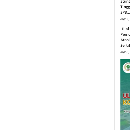
Stunt
Tingg
SP3..
Aug 7,
Hila
Pemu
Atasi
Serti
Aug 6,