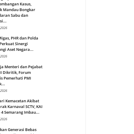
embangan Kasus,
ek Mandau Bongkar
daran Sabu dan
i...
 2026
Migas, PHR dan Polda
Perkuat Sinergi
ngi Aset Negara...
 2026
ja Menteri dan Pejabat
 Dikritik, Forum
is Pemerhati PMI
...
 2026
ari Kemacetan Akibat
rak Karnaval SCTV, KAI
 4 Semarang Imbau...
 2026
rkan Generasi Bebas