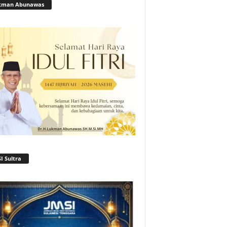
kman Abunawas
I Sultra