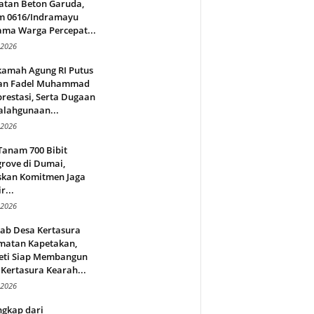
atan Beton Garuda,
m 0616/Indramayu
ama Warga Percepat...
 2026
amah Agung RI Putus
an Fadel Muhammad
restasi, Serta Dugaan
alahgunaan...
 2026
Tanam 700 Bibit
rove di Dumai,
skan Komitmen Jaga
r...
 2026
jab Desa Kertasura
matan Kapetakan,
eti Siap Membangun
Kertasura Kearah...
 2026
ngkap dari