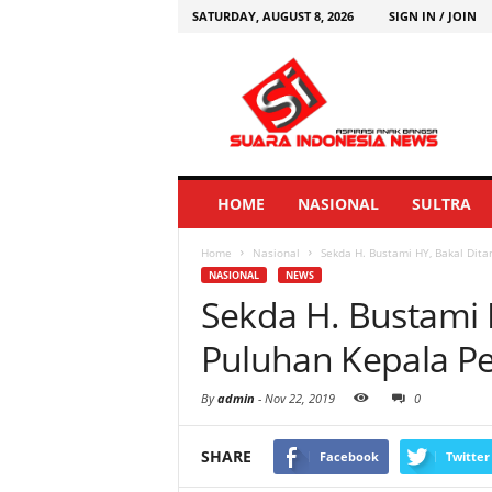
SATURDAY, AUGUST 8, 2026
SIGN IN / JOIN
HOME
NASIONAL
SULTRA
Home
Nasional
Sekda H. Bustami HY, Bakal Dit
NASIONAL
NEWS
Sekda H. Bustami 
Puluhan Kepala P
By
admin
-
Nov 22, 2019
0
SHARE
Facebook
Twitter