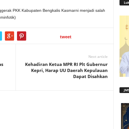
Lu
nggerak PKK Kabupaten Bengkalis Kasmarni menjadi salah
ominfotik)
tweet
Next article
as
Kehadiran Ketua MPR RI Plt Gubernur
Kepri, Harap UU Daerah Kepulauan
Dapat Disahkan
JMS