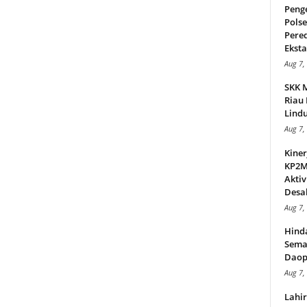
Peng
Pols
Pere
Ekstas
Aug 7,
SKK 
Riau 
Lindu
Aug 7,
Kiner
KP2MI
Aktiv
Desak
Aug 7,
Hind
Sema
Daop
Aug 7,
Lahi