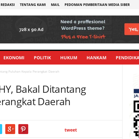
REDAKSI
TENTANG KAMI
MAIL
PEDOMAN PEMBERITAAN MEDIA SIBER
EKONOMI
POLITIK
HUKUM
HANKAM
PENDIDIK
antang Puluhan Kepala Perangkat Daerah
HY, Bakal Ditantang
erangkat Daerah
tweet