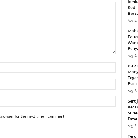
Jemb
Kodi
Bers
Aug 8,
Mahk
Fauz
Wanp
Peny
Aug 8,
PHR 
Mang
Tega
Pesisi
Aug 7,
Serti
Keca
Suha
browser for the next time I comment.
Desa 
Aug 7,
Teru