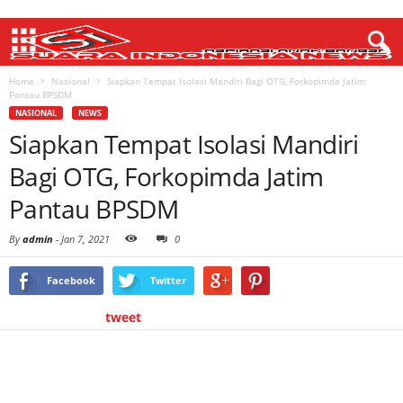
Home
Nasional
Siapkan Tempat Isolasi Mandiri Bagi OTG, Forkopimda Jatim
Pantau BPSDM
NASIONAL
NEWS
Siapkan Tempat Isolasi Mandiri
Bagi OTG, Forkopimda Jatim
Pantau BPSDM
By
admin
-
Jan 7, 2021
0
Facebook
Twitter
tweet