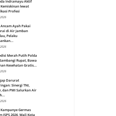
da Indramayu Aktif
 Kemiskinan lewat
fikasi Profesi
 2026
 Ancam Ayah Pakai
rai di Air Jamban
au, Pelaku
ankan...
 2026
disi Merah Putih Polda
 Sambangi Rupat, Bawa
an Kesehatan Gratis...
 2026
gap Darurat
ingan: Sinergi TNI,
 dan PMI Salurkan Air
h...
 2026
 Kampanye Germas
 ISPS 2026, Wali Kota