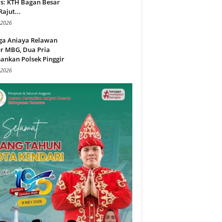
s: KTH Bagan Besar
Rajut...
 2026
ga Aniaya Relawan
r MBG, Dua Pria
ankan Polsek Pinggir
 2026