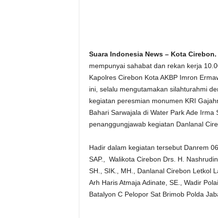
Suara Indonesia News – Kota Cirebon.
mempunyai sahabat dan rekan kerja 10.000
Kapolres Cirebon Kota AKBP Imron Ermaw
ini, selalu mengutamakan silahturahmi d
kegiatan peresmian monumen KRI Gajah
Bahari Sarwajala di Water Park Ade Irma 
penanggungjawab kegiatan Danlanal Cirebo
Hadir dalam kegiatan tersebut Danrem 06
SAP., Walikota Cirebon Drs. H. Nashrudi
SH., SIK., MH., Danlanal Cirebon Letkol 
Arh Haris Atmaja Adinate, SE., Wadir Pol
Batalyon C Pelopor Sat Brimob Polda Jaba