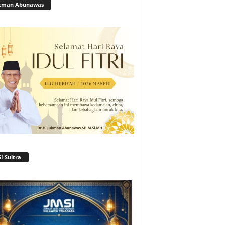
kman Abunawas
I Sultra