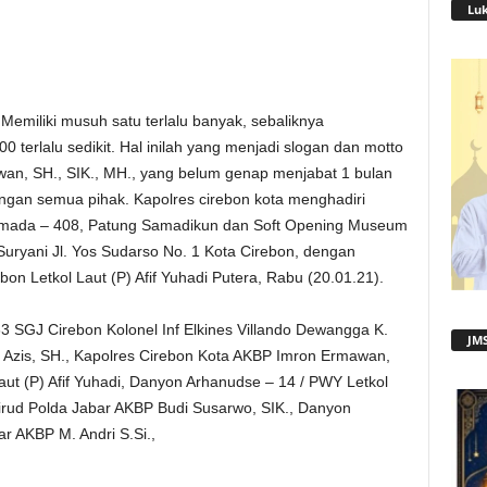
Lu
Memiliki musuh satu terlalu banyak, sebaliknya
 terlalu sedikit. Hal inilah yang menjadi slogan dan motto
an, SH., SIK., MH., yang belum genap menjabat 1 bulan
engan semua pihak. Kapolres cirebon kota menghadiri
mada – 408, Patung Samadikun dan Soft Opening Museum
Suryani Jl. Yos Sudarso No. 1 Kota Cirebon, dengan
n Letkol Laut (P) Afif Yuhadi Putera, Rabu (20.01.21).
3 SGJ Cirebon Kolonel Inf Elkines Villando Dewangga K.
JMS
n Azis, SH., Kapolres Cirebon Kota AKBP Imron Ermawan,
Laut (P) Afif Yuhadi, Danyon Arhanudse – 14 / PWY Letkol
airud Polda Jabar AKBP Budi Susarwo, SIK., Danyon
r AKBP M. Andri S.Si.,