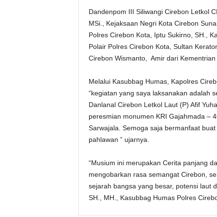
Dandenpom III Siliwangi Cirebon Letkol
MSi., Kejaksaan Negri Kota Cirebon Suna
Polres Cirebon Kota, Iptu Sukirno, SH., 
Polair Polres Cirebon Kota, Sultan Kera
Cirebon Wismanto, Amir dari Kementrian 
Melalui Kasubbag Humas, Kapolres Cireb
“kegiatan yang saya laksanakan adalah 
Danlanal Cirebon Letkol Laut (P) Afif Yu
peresmian monumen KRI Gajahmada – 40
Sarwajala. Semoga saja bermanfaat buat
pahlawan ” ujarnya.
“Musium ini merupakan Cerita panjang d
mengobarkan rasa semangat Cirebon, se
sejarah bangsa yang besar, potensi laut da
SH., MH., Kasubbag Humas Polres Cirebo