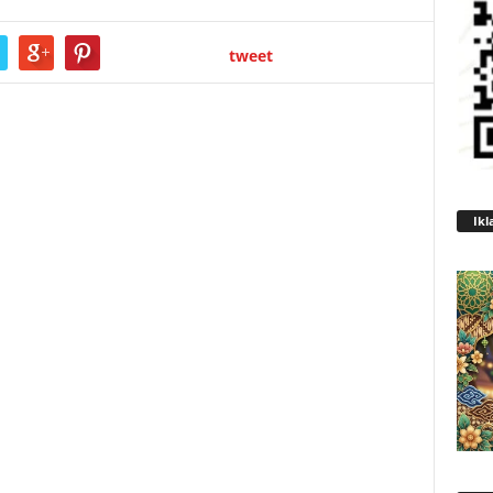
tweet
Ikl