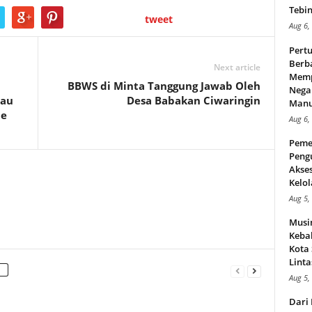
Tebin
tweet
Aug 6,
Pert
Berba
Next article
Memp
BBWS di Minta Tanggung Jawab Oleh
Nega
tau
Desa Babakan Ciwaringin
Manus
ne
Aug 6,
Peme
Peng
Akse
Kelol
Aug 5,
Musi
Kebak
Kota
Linta
Aug 5,
Dari 