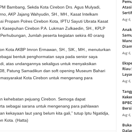
Pemu
Atasi
 CPM Bambang, Sekda Kota Cirebon Drs. Agus Mulyadi,
Serti
rno, AKP Jajang Wahyudin, SH., MH., Kasat Intelkam
Aug 6,
Kasi Propam Polres Cirebon Kota, IPTU Sayuti Ubrata Kasat
ton Kasepuhan Cirebon P.A. Lukman Zulkaedin, SH., KPLP
Anak
Samu
Perhubungan, Jumlah peserta kegiatan sekira 40 orang
Mand
Diam
on Kota AKBP Imron Ermawan, SH., SIK., MH., menuturkan
Aug 6,
sebagai bentuk penghormatan saya pada senior saya
Ekspe
hadi, atas undangannya sekaligus untuk menyaksikan
Riau
8, Patung Samadikun dan soft opening Museum Bahari
Layan
 masyarakat Kota Cirebon untuk mengenang para
Aug 6,
Tang
Keker
an kehebatan pejuang Cirebon. Semoga dapat
BPBD,
rta sebagai sarana untuk mengenang para pahlawan
Bersi
n kekayaan laut yang belum kita gali,” tutup Iptu Ngatidja,
Aug 6,
n Kota. (Hatta)
Buka
Dalam