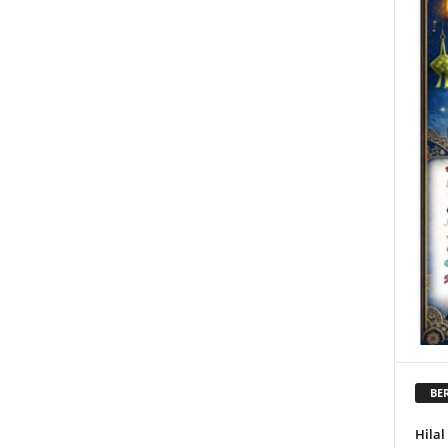
BER
Hila