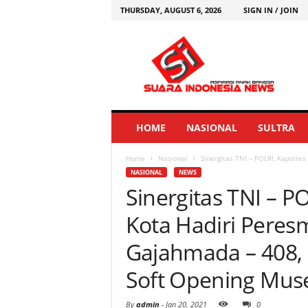
THURSDAY, AUGUST 6, 2026
SIGN IN / JOIN
HOME
NASIONAL
SULTRA
Home
Nasional
Sinergitas TNI – POLRI, Kapolre
NASIONAL
NEWS
Sinergitas TNI – P
Kota Hadiri Pere
Gajahmada – 408,
Soft Opening Mus
By
admin
-
Jan 20, 2021
0