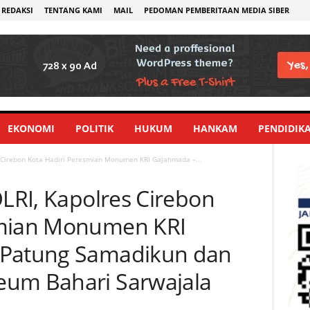
REDAKSI
TENTANG KAMI
MAIL
PEDOMAN PEMBERITAAN MEDIA SIBER
EKONOMI
POLITIK
HUKUM
HANKAM
PENDIDIK
s Cirebon Kota Hadiri Peresmian Monumen KRI Gajahmada –...
OLRI, Kapolres Cirebon
smian Monumen KRI
 Patung Samadikun dan
eum Bahari Sarwajala