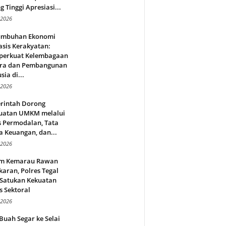
g Tinggi Apresiasi...
 2026
umbuhan Ekonomi
sis Kerakyatan:
erkuat Kelembagaan
ra dan Pembangunan
ia di...
 2026
rintah Dorong
uatan UMKM melalui
s Permodalan, Tata
a Keuangan, dan...
 2026
m Kemarau Rawan
aran, Polres Tegal
 Satukan Kekuatan
s Sektoral
 2026
Buah Segar ke Selai