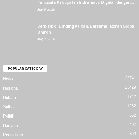
Pancasila Kabupaten Indramayu Digelar dengan...
Aug 9, 2026
Berbisik di Dinding Ka’bah, Bersama Jazirah Global
Umroh
Aug 9, 2026
POPULAR CATEGORY
23741
News
23429
Nasional
1742
Hukum
1282
Sultra
532
Politik
407
Hankam
390
Pendidikan