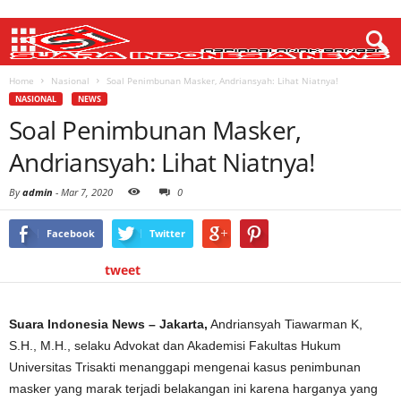
Home
Nasional
Soal Penimbunan Masker, Andriansyah: Lihat Niatnya!
NASIONAL
NEWS
Soal Penimbunan Masker,
Andriansyah: Lihat Niatnya!
By
admin
-
Mar 7, 2020
0
Facebook
Twitter
tweet
Suara Indonesia News – Jakarta,
Andriansyah Tiawarman K,
S.H., M.H., selaku Advokat dan Akademisi Fakultas Hukum
Universitas Trisakti menanggapi mengenai kasus penimbunan
masker yang marak terjadi belakangan ini karena harganya yang