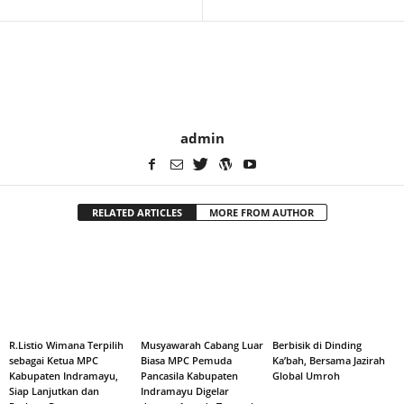
admin
RELATED ARTICLES
MORE FROM AUTHOR
R.Listio Wimana Terpilih
Musyawarah Cabang Luar
Berbisik di Dinding
sebagai Ketua MPC
Biasa MPC Pemuda
Ka’bah, Bersama Jazirah
Kabupaten Indramayu,
Pancasila Kabupaten
Global Umroh
Siap Lanjutkan dan
Indramayu Digelar