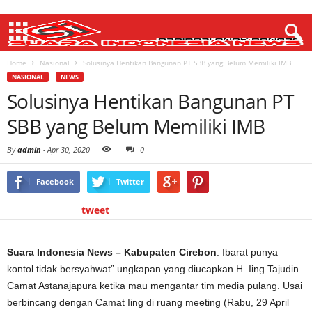
Home
Nasional
Solusinya Hentikan Bangunan PT SBB yang Belum Memiliki IMB
NASIONAL
NEWS
Solusinya Hentikan Bangunan PT
SBB yang Belum Memiliki IMB
By
admin
-
Apr 30, 2020
0
Facebook
Twitter
tweet
Suara Indonesia News – Kabupaten Cirebon
. Ibarat punya
kontol tidak bersyahwat” ungkapan yang diucapkan H. Iing Tajudin
Camat Astanajapura ketika mau mengantar tim media pulang. Usai
berbincang dengan Camat Iing di ruang meeting (Rabu, 29 April