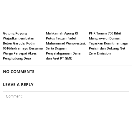
Gotong Royong
Mahkamah Agung RI
PHR Tanam 700 Bibit
Wujudkan Jembatan
Putus Fauzan Fadel
Mangrove di Dumai,
Beton Garuda, Kodim
Muhammad Wanprestasi,
Tegaskan Komitmen Jaga
0616/Indramayu Bersama
Serta Dugaan
Pesisir dan Dukung Net
Warga Percepat Akses
Penyalahgunaan Dana
Zero Emission
Penghubung Desa
dan Aset PT GME
NO COMMENTS
LEAVE A REPLY