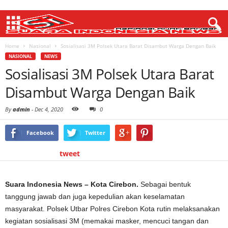
Home
Nasional
Sosialisasi 3M Polsek Utara Barat Disambut Warga Dengan Baik
NASIONAL
NEWS
Sosialisasi 3M Polsek Utara Barat
Disambut Warga Dengan Baik
By
admin
-
Dec 4, 2020
0
Facebook
Twitter
tweet
Suara Indonesia News – Kota Cirebon.
Sebagai bentuk
tanggung jawab dan juga kepedulian akan keselamatan
masyarakat. Polsek Utbar Polres Cirebon Kota rutin melaksanakan
kegiatan sosialisasi 3M (memakai masker, mencuci tangan dan