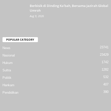
Berbisik di Dinding Ka’bah, Bersama Jazirah Global
Umroh
Aug 9, 2026
POPULAR CATEGORY
23741
News
23429
Nasional
1742
Hukum
1282
Sultra
532
Politik
407
Hankam
390
Pendidikan