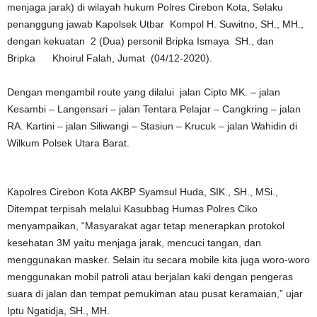
menjaga jarak) di wilayah hukum Polres Cirebon Kota, Selaku
penanggung jawab Kapolsek Utbar Kompol H. Suwitno, SH., MH.,
dengan kekuatan 2 (Dua) personil Bripka Ismaya SH., dan
Bripka Khoirul Falah, Jumat (04/12-2020).
Dengan mengambil route yang dilalui jalan Cipto MK. – jalan
Kesambi – Langensari – jalan Tentara Pelajar – Cangkring – jalan
RA. Kartini – jalan Siliwangi – Stasiun – Krucuk – jalan Wahidin di
Wilkum Polsek Utara Barat.
Kapolres Cirebon Kota AKBP Syamsul Huda, SIK., SH., MSi.,
Ditempat terpisah melalui Kasubbag Humas Polres Ciko
menyampaikan, “Masyarakat agar tetap menerapkan protokol
kesehatan 3M yaitu menjaga jarak, mencuci tangan, dan
menggunakan masker. Selain itu secara mobile kita juga woro-woro
menggunakan mobil patroli atau berjalan kaki dengan pengeras
suara di jalan dan tempat pemukiman atau pusat keramaian,” ujar
Iptu Ngatidja, SH., MH.