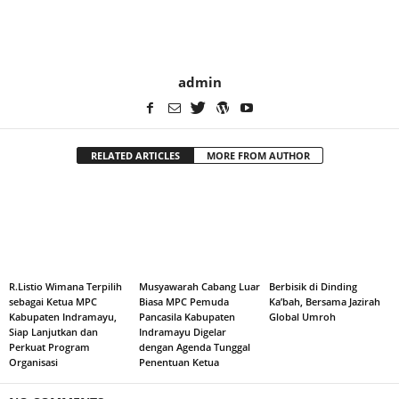
admin
RELATED ARTICLES
MORE FROM AUTHOR
R.Listio Wimana Terpilih
Musyawarah Cabang Luar
Berbisik di Dinding
sebagai Ketua MPC
Biasa MPC Pemuda
Ka’bah, Bersama Jazirah
Kabupaten Indramayu,
Pancasila Kabupaten
Global Umroh
Siap Lanjutkan dan
Indramayu Digelar
Perkuat Program
dengan Agenda Tunggal
Organisasi
Penentuan Ketua