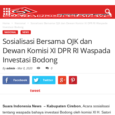
Home
Nasional
Sosialisasi Bersama OJK dan Dewan Komisi XI DPR RI Waspada
Investasi Bodong
NASIONAL
NEWS
Sosialisasi Bersama OJK dan
Dewan Komisi XI DPR RI Waspada
Investasi Bodong
By
admin
-
Mar 8, 2020
0
Facebook
Twitter
tweet
Suara Indonesia News – Kabupaten Cirebon
, Acara sosialisasi
tentang waspada bahaya investasi Bodong oleh komisi Xl H. Satori