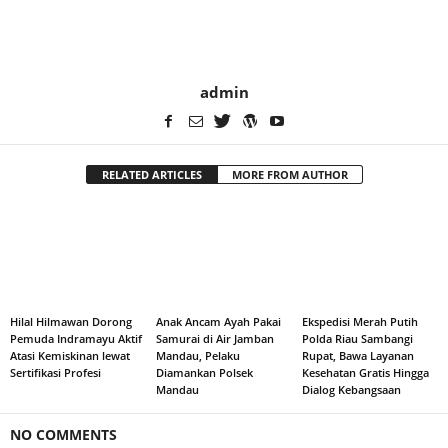
admin
RELATED ARTICLES
MORE FROM AUTHOR
Hilal Hilmawan Dorong
Anak Ancam Ayah Pakai
Ekspedisi Merah Putih
Pemuda Indramayu Aktif
Samurai di Air Jamban
Polda Riau Sambangi
Atasi Kemiskinan lewat
Mandau, Pelaku
Rupat, Bawa Layanan
Sertifikasi Profesi
Diamankan Polsek
Kesehatan Gratis Hingga
Mandau
Dialog Kebangsaan
NO COMMENTS