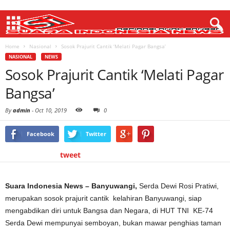
Home
Nasional
Sosok Prajurit Cantik ‘Melati Pagar Bangsa’
NASIONAL
NEWS
Sosok Prajurit Cantik ‘Melati Pagar
Bangsa’
By
admin
-
Oct 10, 2019
0
Facebook
Twitter
tweet
Suara Indonesia News – Banyuwangi,
Serda Dewi Rosi Pratiwi,
merupakan sosok prajurit cantik kelahiran Banyuwangi, siap
mengabdikan diri untuk Bangsa dan Negara, di HUT TNI KE-74
Serda Dewi mempunyai semboyan, bukan mawar penghias taman