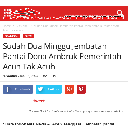
Home
Nasional
Sudah Dua Minggu Jembatan Pantai Dona Ambruk Pemerintah
Acuh Tak Acuh
NASIONAL
NEWS
Sudah Dua Minggu Jembatan
Pantai Dona Ambruk Pemerintah
Acuh Tak Acuh
By
admin
-
May 10, 2020
0
Facebook
Twitter
tweet
Kondisi Saat Ini Jembatan Pantai Dona yang sangat memperhatinkan.
Suara Indonesia News – Aceh Tenggara,
Jembatan pantai