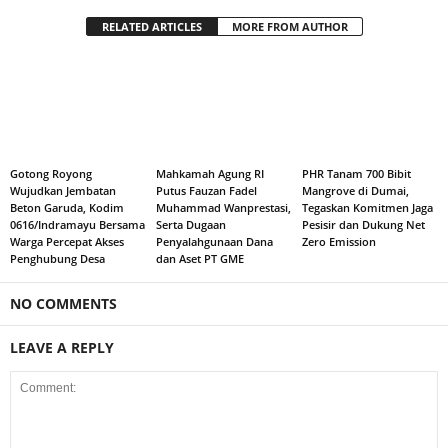
RELATED ARTICLES
MORE FROM AUTHOR
Gotong Royong
Mahkamah Agung RI
PHR Tanam 700 Bibit
Wujudkan Jembatan
Putus Fauzan Fadel
Mangrove di Dumai,
Beton Garuda, Kodim
Muhammad Wanprestasi,
Tegaskan Komitmen Jaga
0616/Indramayu Bersama
Serta Dugaan
Pesisir dan Dukung Net
Warga Percepat Akses
Penyalahgunaan Dana
Zero Emission
Penghubung Desa
dan Aset PT GME
NO COMMENTS
LEAVE A REPLY