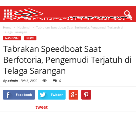
Home
Nasional
Tabrakan Speedboat Saat Berfotoria, Pengemudi Terjatuh di
Telaga Sarangan
NASIONAL
NEWS
Tabrakan Speedboat Saat
Berfotoria, Pengemudi Terjatuh di
Telaga Sarangan
By
admin
-
Feb 6, 2022
0
Facebook
Twitter
tweet