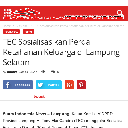
Home
Nasional
TEC Sosialisasikan Perda Ketahanan Keluarga di Lampung Selatan
NASIONAL
NEWS
TEC Sosialisasikan Perda
Ketahanan Keluarga di Lampung
Selatan
By
admin
-
Jun 15, 2020
0
Facebook
Twitter
tweet
Suara Indonesia News – Lampung.
Ketua Komisi IV DPRD
Provinsi Lampung H. Tony Eka Candra (TEC) menggelar Sosialisai
Peraturan Daerah (Perda) Nomor 4 Tahun 2018 tentang