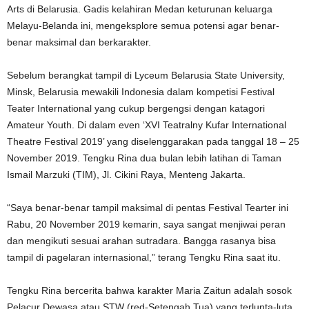
Arts di Belarusia. Gadis kelahiran Medan keturunan keluarga
Melayu-Belanda ini, mengeksplore semua potensi agar benar-
benar maksimal dan berkarakter.
Sebelum berangkat tampil di Lyceum Belarusia State University,
Minsk, Belarusia mewakili Indonesia dalam kompetisi Festival
Teater International yang cukup bergengsi dengan katagori
Amateur Youth. Di dalam even ‘XVI Teatralny Kufar International
Theatre Festival 2019’ yang diselenggarakan pada tanggal 18 – 25
November 2019. Tengku Rina dua bulan lebih latihan di Taman
Ismail Marzuki (TIM), Jl. Cikini Raya, Menteng Jakarta.
“Saya benar-benar tampil maksimal di pentas Festival Tearter ini
Rabu, 20 November 2019 kemarin, saya sangat menjiwai peran
dan mengikuti sesuai arahan sutradara. Bangga rasanya bisa
tampil di pagelaran internasional,” terang Tengku Rina saat itu.
Tengku Rina bercerita bahwa karakter Maria Zaitun adalah sosok
Pelacur Dewasa atau STW (red-Setengah Tua) yang terlunta-luta