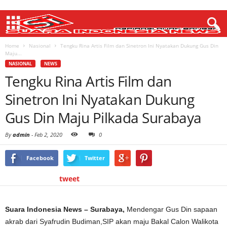
Home
Nasional
Tengku Rina Artis Film dan Sinetron Ini Nyatakan Dukung Gus Din
Maju...
NASIONAL
NEWS
Tengku Rina Artis Film dan
Sinetron Ini Nyatakan Dukung
Gus Din Maju Pilkada Surabaya
By
admin
-
Feb 2, 2020
0
Facebook
Twitter
tweet
Suara Indonesia News – Surabaya,
Mendengar Gus Din sapaan
akrab dari Syafrudin Budiman,SIP akan maju Bakal Calon Walikota