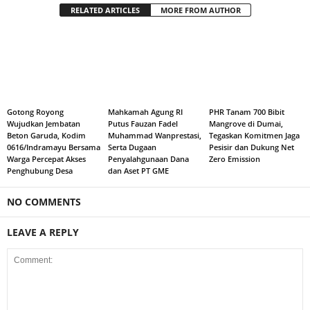
RELATED ARTICLES
MORE FROM AUTHOR
Gotong Royong
Mahkamah Agung RI
PHR Tanam 700 Bibit
Wujudkan Jembatan
Putus Fauzan Fadel
Mangrove di Dumai,
Beton Garuda, Kodim
Muhammad Wanprestasi,
Tegaskan Komitmen Jaga
0616/Indramayu Bersama
Serta Dugaan
Pesisir dan Dukung Net
Warga Percepat Akses
Penyalahgunaan Dana
Zero Emission
Penghubung Desa
dan Aset PT GME
NO COMMENTS
LEAVE A REPLY