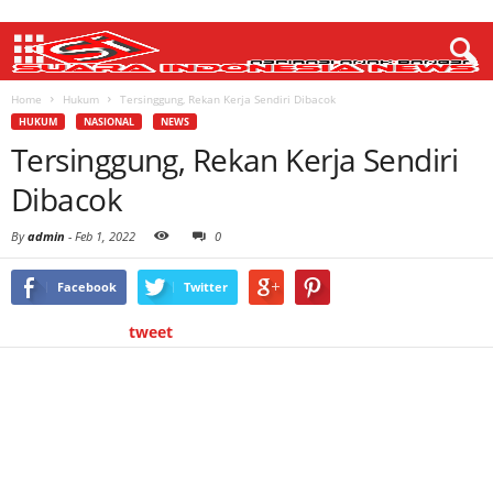
Home
Hukum
Tersinggung, Rekan Kerja Sendiri Dibacok
HUKUM
NASIONAL
NEWS
Tersinggung, Rekan Kerja Sendiri
Dibacok
By
admin
-
Feb 1, 2022
0
Facebook
Twitter
tweet