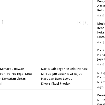
Peng
Akse
Kelol
Aug 5,
Musi
Kebak
Kota
Linta
Aug 5,
Dari 
Nana
Jaya 
Aug 5,
 Kemarau Rawan
Dari Buah Segar ke Selai Nanas:
Didu
an, Polres Tegal Kota
KTH Bagan Besar Jaya Rajut
Dapu
n Kekuatan Lintas
Harapan Baru Lewat
Diam
l
Diversifikasi Produk
Aug 5,
Perni
DPRK
Gera