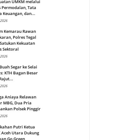
uatan UMKM melalui
s Permodalan, Tata
a Keuangan, dan...
 2026
m Kemarau Rawan
aran, Polres Tegal
 Satukan Kekuatan
s Sektoral
 2026
Buah Segar ke Selai
s: KTH Bagan Besar
Rajut...
 2026
ga Aniaya Relawan
r MBG, Dua Pria
ankan Polsek Pinggir
 2026
kahan Putri Ketua
 Aceh Utara Dukung
kan Go Green,