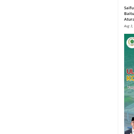
Saifu
Baitu
Atura
Aug 3,