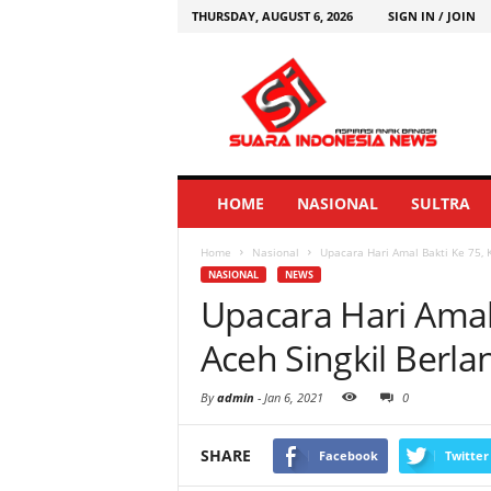
THURSDAY, AUGUST 6, 2026
SIGN IN / JOIN
HOME
NASIONAL
SULTRA
Home
Nasional
Upacara Hari Amal Bakti Ke 75,
NASIONAL
NEWS
Upacara Hari Amal
Aceh Singkil Berl
By
admin
-
Jan 6, 2021
0
SHARE
Facebook
Twitter