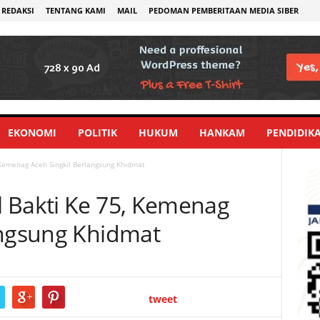
REDAKSI
TENTANG KAMI
MAIL
PEDOMAN PEMBERITAAN MEDIA SIBER
EKONOMI
POLITIK
HUKUM
HANKAM
PENDIDIK
 Kemenag Aceh Singkil Berlangsung Khidmat
 Bakti Ke 75, Kemenag
angsung Khidmat
tweet