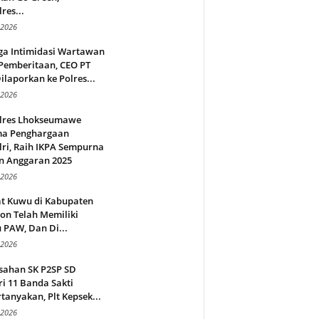
res...
 2026
ga Intimidasi Wartawan
Pemberitaan, CEO PT
ilaporkan ke Polres...
 2026
lres Lhokseumawe
ma Penghargaan
ri, Raih IKPA Sempurna
n Anggaran 2025
 2026
t Kuwu di Kabupaten
on Telah Memiliki
 PAW, Dan Di...
 2026
sahan SK P2SP SD
i 11 Banda Sakti
tanyakan, Plt Kepsek...
 2026