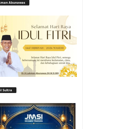
kman Abunawas
I Sultra