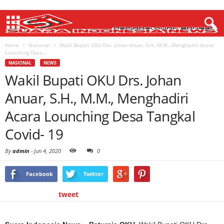
Home
Nasional
Wakil Bupati OKU Drs. Johan Anuar, S.H., M.M., Menghadiri Acara
Lounching Desa...
NASIONAL
NEWS
Wakil Bupati OKU Drs. Johan
Anuar, S.H., M.M., Menghadiri
Acara Lounching Desa Tangkal
Covid- 19
By
admin
-
Jun 4, 2020
0
Facebook
Twitter
tweet