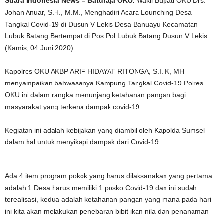
Suara Indonesia News – Baturaja OKU.
Wakil Bupati OKU Drs.
Johan Anuar, S.H., M.M., Menghadiri Acara Lounching Desa
Tangkal Covid-19 di Dusun V Lekis Desa Banuayu Kecamatan
Lubuk Batang Bertempat di Pos Pol Lubuk Batang Dusun V Lekis
(Kamis, 04 Juni 2020).
Kapolres OKU AKBP ARIF HIDAYAT RITONGA, S.I. K, MH
menyampaikan bahwasanya Kampung Tangkal Covid-19 Polres
OKU ini dalam rangka menunjang ketahanan pangan bagi
masyarakat yang terkena dampak covid-19.
Kegiatan ini adalah kebijakan yang diambil oleh Kapolda Sumsel
dalam hal untuk menyikapi dampak dari Covid-19.
Ada 4 item program pokok yang harus dilaksanakan yang pertama
adalah 1 Desa harus memiliki 1 posko Covid-19 dan ini sudah
terealisasi, kedua adalah ketahanan pangan yang mana pada hari
ini kita akan melakukan penebaran bibit ikan nila dan penanaman