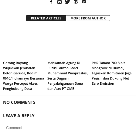
RELATED ARTICLES
MORE FROM AUTHOR
Gotong Royong
Mahkamah Agung RI
PHR Tanam 700 Bibit
Wujudkan Jembatan
Putus Fauzan Fadel
Mangrove di Dumai,
Beton Garuda, Kodim
Muhammad Wanprestasi,
Tegaskan Komitmen Jaga
0616/Indramayu Bersama
Serta Dugaan
Pesisir dan Dukung Net
Warga Percepat Akses
Penyalahgunaan Dana
Zero Emission
Penghubung Desa
dan Aset PT GME
NO COMMENTS
LEAVE A REPLY