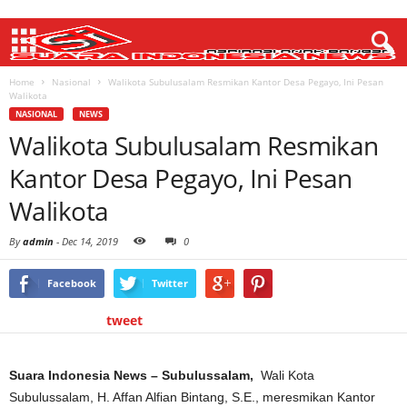
Home
Nasional
Walikota Subulusalam Resmikan Kantor Desa Pegayo, Ini Pesan
Walikota
NASIONAL
NEWS
Walikota Subulusalam Resmikan
Kantor Desa Pegayo, Ini Pesan
Walikota
By
admin
-
Dec 14, 2019
0
Facebook
Twitter
tweet
Suara Indonesia News – Subulussalam,
Wali Kota
Subulussalam, H. Affan Alfian Bintang, S.E., meresmikan Kantor