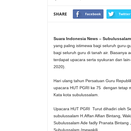
SHARE
Facebook
Twitter
Suara Indonesia News – Subulussalam
yang paling istimewa bagi seluruh guru-g
bagi seluruh guru di tanah air. Biasany
terdapat upacara serta syukuran dan lain
2020).
Hari ulang tahun Persatuan Guru Republ
upacara HUT PGRI ke 75 dengan tetap me
Kata kota subulussalam.
Upacara HUT PGRI Turut dihadiri oleh S
subulussalam H.Affan Alfian Bintang, Wa
Subulussalam Ade fadly Pranata Bintang 
Subulussalam /mewakili.