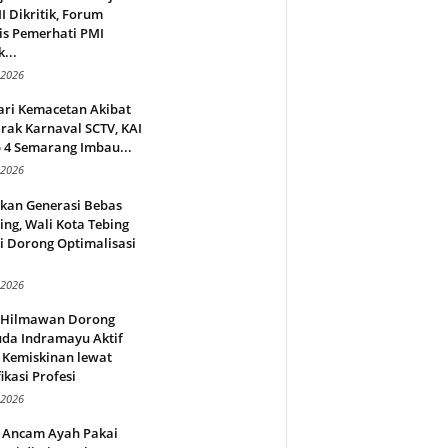
 Dikritik, Forum
is Pemerhati PMI
...
 2026
ari Kemacetan Akibat
rak Karnaval SCTV, KAI
 4 Semarang Imbau...
 2026
rkan Generasi Bebas
ing, Wali Kota Tebing
i Dorong Optimalisasi
.
 2026
l Hilmawan Dorong
da Indramayu Aktif
 Kemiskinan lewat
fikasi Profesi
 2026
 Ancam Ayah Pakai