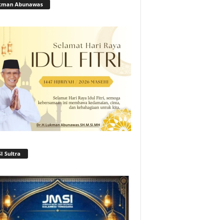
kman Abunawas
I Sultra