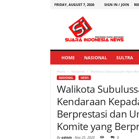
FRIDAY, AUGUST 7, 2026
SIGN IN / JOIN
RE
HOME
NASIONAL
SULTRA
Home
Nasional
Walikota Subulussalam Akan Ber
NASIONAL
NEWS
Walikota Subulus
Kendaraan Kepada
Berprestasi dan U
Komite yang Berpr
By
admin
-
Nov 25, 2020
0