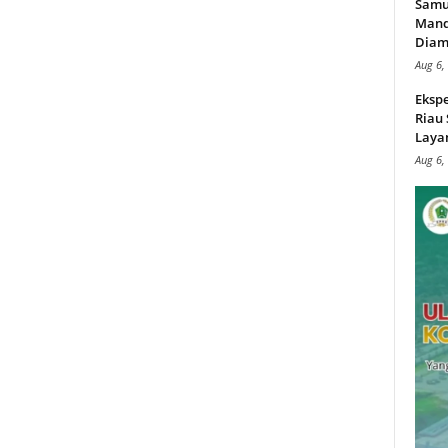
Samu
Mand
Diam
Aug 6,
Ekspe
Riau
Layan
Aug 6,