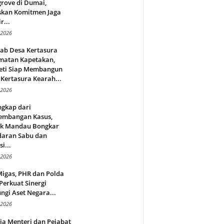
rove di Dumai,
skan Komitmen Jaga
r...
 2026
jab Desa Kertasura
matan Kapetakan,
eti Siap Membangun
Kertasura Kearah...
 2026
ngkap dari
embangan Kasus,
ek Mandau Bongkar
daran Sabu dan
i...
 2026
Migas, PHR dan Polda
Perkuat Sinergi
ngi Aset Negara...
 2026
ja Menteri dan Pejabat