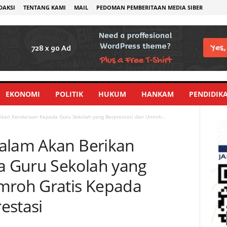
DAKSI
TENTANG KAMI
MAIL
PEDOMAN PEMBERITAAN MEDIA SIBER
EKONOMI
POLITIK
HUKUM
HANKAM
PENDIDIK
ikan Kendaraan Kepada Guru Sekolah yang Berprestasi dan Umroh...
salam Akan Berikan
 Guru Sekolah yang
mroh Gratis Kepada
estasi