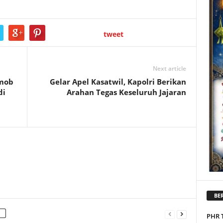
tweet
Next article
imob
Gelar Apel Kasatwil, Kapolri Berikan
di
Arahan Tegas Keseluruh Jajaran
BER
PHR 