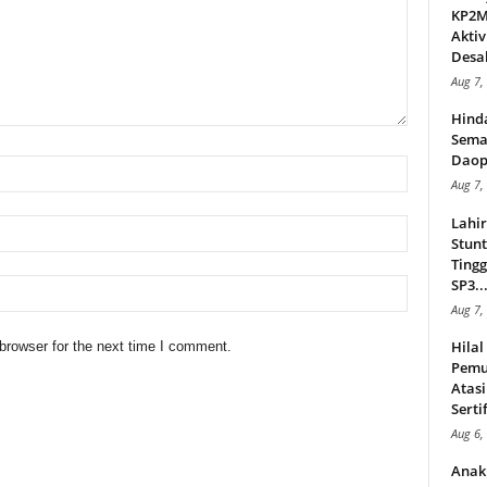
KP2MI
Aktiv
Desak
Aug 7,
Hind
Sema
Daop
Aug 7,
Lahi
Stunt
Tingg
SP3..
Aug 7,
Hila
browser for the next time I comment.
Pemu
Atasi
Serti
Aug 6,
Anak