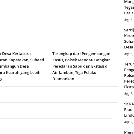
Mang
Tega
Pesisi
Aug 7,
Serti
Keca
Suha
Desa 
b Desa Kertasura
Terungkap dari Pengembangan
Aug 7,
tan Kapetakan, Suhaeti
Kasus, Polsek Mandau Bongkar
Teru
embangun Desa
Peredaran Sabu dan Ekstasi di
Peng
ura Kearah yang Lebih
Air Jamban, Tiga Pelaku
Pols
gi
Diamankan
Pere
Ekstas
Aug 7,
SKK 
Riau 
Lindu
Aug 7,
Kiner