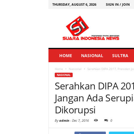
THURSDAY, AUGUST 6, 2026
SIGN IN / JOIN
HOME
NASIONAL
SULTRA
Home
Nasional
Serahkan DIPA 2017, Presiden J
NASIONAL
Serahkan DIPA 201
Jangan Ada Serup
Dikorupsi
By
admin
-
Dec 7, 2016
0