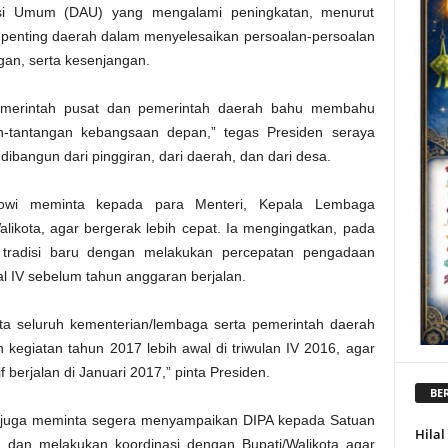
kasi Umum (DAU) yang mengalami peningkatan, menurut
ti penting daerah dalam menyelesaikan persoalan-persoalan
an, serta kesenjangan.
pemerintah pusat dan pemerintah daerah bahu membahu
n-tantangan kebangsaan depan,” tegas Presiden seraya
bangun dari pinggiran, dari daerah, dan dari desa.
kowi meminta kepada para Menteri, Kepala Lembaga
alikota, agar bergerak lebih cepat. Ia mengingatkan, pada
 tradisi baru dengan melakukan percepatan pengadaan
l IV sebelum tahun anggaran berjalan.
ta seluruh kementerian/lembaga serta pemerintah daerah
 kegiatan tahun 2017 lebih awal di triwulan IV 2016, agar
berjalan di Januari 2017,” pinta Presiden.
BER
i juga meminta segera menyampaikan DIPA kepada Satuan
Hila
 dan melakukan koordinasi dengan Bupati/Walikota agar