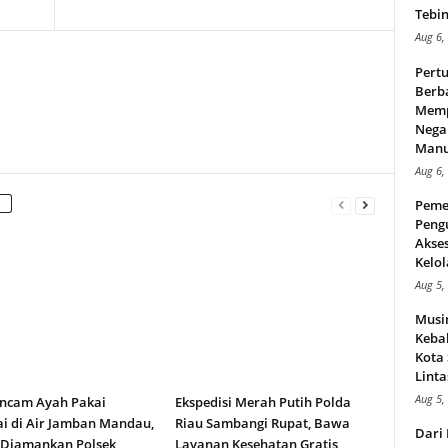
Tebin
Aug 6,
Pert
Berba
Memp
Nega
Manus
Aug 6,
Peme
Peng
Akse
Kelol
Aug 5,
Musi
Kebak
Kota
Linta
Aug 5,
ncam Ayah Pakai
Ekspedisi Merah Putih Polda
i di Air Jamban Mandau,
Riau Sambangi Rupat, Bawa
Dari 
 Diamankan Polsek
Layanan Kesehatan Gratis