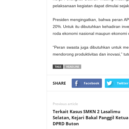
pelaksanaan kegiatan dapat dimulai seja
Presiden mengingatkan, bahwa peran APB
20%. Untuk itu dibutuhkan kehadiran inv
roda ekonomi nasional maupun ekonomi d
“Peran swasta juga dibutuhkan untuk men
mendorong produktivitas dan inovasi,” tut
TAGS
HEADLINE
SHARE
Facebook
Twitter
Previous article
Terkait Kasus SMKN 2 Lasalimu
Selatan, Kejari Bakal Panggil Ketua
DPRD Buton