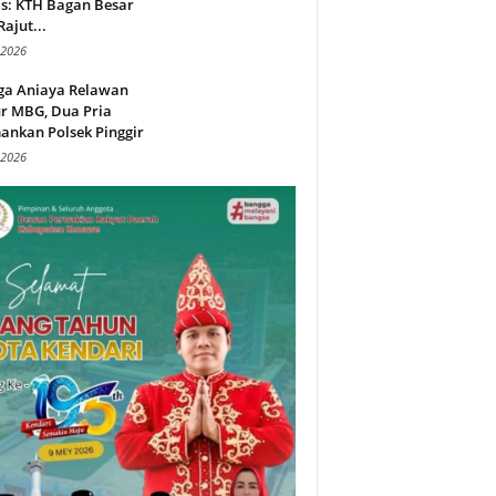
s: KTH Bagan Besar
Rajut...
 2026
ga Aniaya Relawan
r MBG, Dua Pria
ankan Polsek Pinggir
 2026