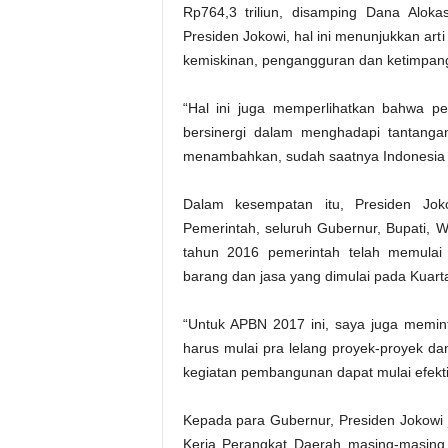
Rp764,3 triliun, disamping Dana Alo
Presiden Jokowi, hal ini menunjukkan ar
kemiskinan, pengangguran dan ketimpang
“Hal ini juga memperlihatkan bahwa 
bersinergi dalam menghadapi tantanga
menambahkan, sudah saatnya Indonesia di
Dalam kesempatan itu, Presiden Jo
Pemerintah, seluruh Gubernur, Bupati, W
tahun 2016 pemerintah telah memulai
barang dan jasa yang dimulai pada Kuarta
“Untuk APBN 2017 ini, saya juga memin
harus mulai pra lelang proyek-proyek dan
kegiatan pembangunan dapat mulai efektif 
Kepada para Gubernur, Presiden Jokow
Kerja Perangkat Daerah masing-masing,