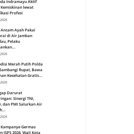
da Indramayu Aktif
 Kemiskinan lewat
fikasi Profesi
 2026
 Ancam Ayah Pakai
rai di Air Jamban
au, Pelaku
ankan...
 2026
disi Merah Putih Polda
 Sambangi Rupat, Bawa
an Kesehatan Gratis...
 2026
gap Darurat
ingan: Sinergi TNI,
 dan PMI Salurkan Air
h...
 2026
 Kampanye Germas
 ISPS 2026, Wali Kota