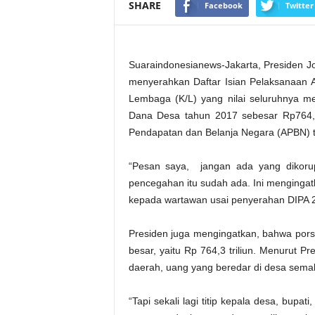
SHARE
Facebook
Twitter
Suaraindonesianews-Jakarta, Presiden Jo
menyerahkan Daftar Isian Pelaksanaan
Lembaga (K/L) yang nilai seluruhnya me
Dana Desa tahun 2017 sebesar Rp764,3 
Pendapatan dan Belanja Negara (APBN) ta
“Pesan saya, jangan ada yang dikorup
pencegahan itu sudah ada. Ini mengingatk
kepada wartawan usai penyerahan DIPA 20
Presiden juga mengingatkan, bahwa porsi
besar, yaitu Rp 764,3 triliun. Menurut Pr
daerah, uang yang beredar di desa sema
“Tapi sekali lagi titip kepala desa, bupati