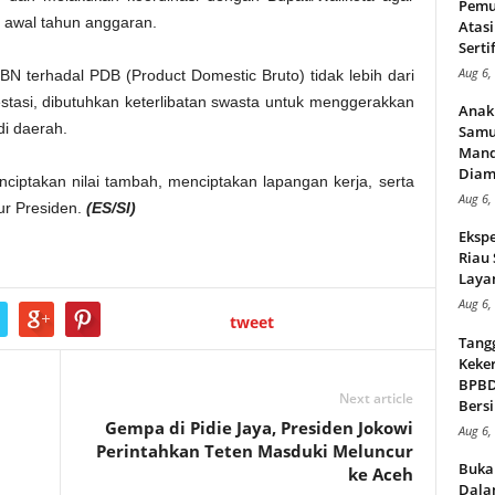
Pemu
k awal tahun anggaran.
Atasi
Serti
Aug 6,
N terhadal PDB (Product Domestic Bruto) tidak lebih dari
estasi, dibutuhkan keterlibatan swasta untuk menggerakkan
Anak
i daerah.
Samu
Mand
Diam
ciptakan nilai tambah, menciptakan lapangan kerja, serta
Aug 6,
ur Presiden.
(ES/SI)
Ekspe
Riau
Layan
Aug 6,
tweet
Tang
Keker
BPBD,
Next article
Bersi
Gempa di Pidie Jaya, Presiden Jokowi
Aug 6,
Perintahkan Teten Masduki Meluncur
Buka
ke Aceh
Dalam