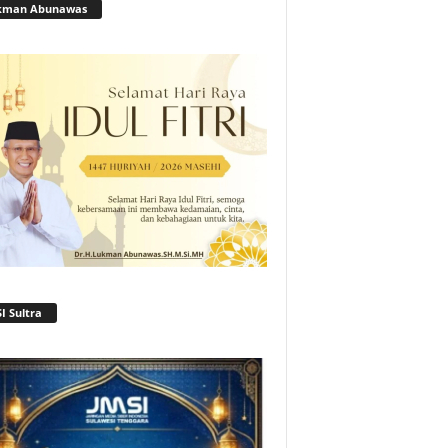
kman Abunawas
I Sultra