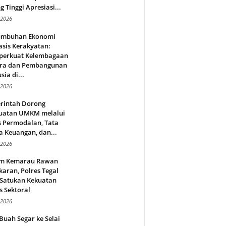
g Tinggi Apresiasi...
 2026
umbuhan Ekonomi
sis Kerakyatan:
erkuat Kelembagaan
ra dan Pembangunan
ia di...
 2026
rintah Dorong
uatan UMKM melalui
s Permodalan, Tata
a Keuangan, dan...
 2026
m Kemarau Rawan
aran, Polres Tegal
 Satukan Kekuatan
s Sektoral
 2026
Buah Segar ke Selai