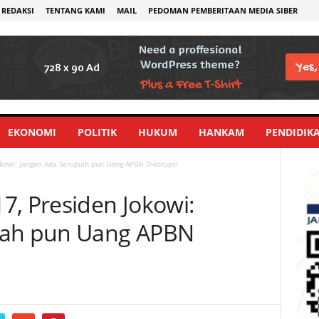
REDAKSI
TENTANG KAMI
MAIL
PEDOMAN PEMBERITAAN MEDIA SIBER
EKONOMI
POLITIK
HUKUM
HANKAM
PENDIDIK
okowi: Jangan Ada Serupiah pun Uang APBN Dikorupsi
7, Presiden Jokowi:
iah pun Uang APBN