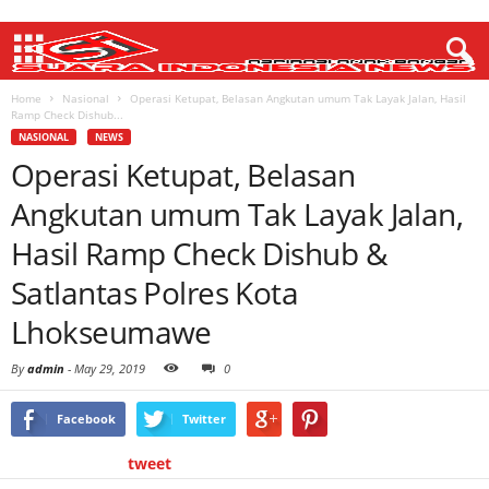
Home
Nasional
Operasi Ketupat, Belasan Angkutan umum Tak Layak Jalan, Hasil
Ramp Check Dishub...
NASIONAL
NEWS
Operasi Ketupat, Belasan
Angkutan umum Tak Layak Jalan,
Hasil Ramp Check Dishub &
Satlantas Polres Kota
Lhokseumawe
By
admin
-
May 29, 2019
0
Facebook
Twitter
tweet