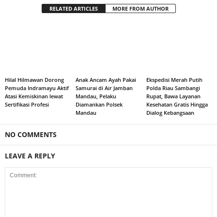
RELATED ARTICLES
MORE FROM AUTHOR
Hilal Hilmawan Dorong
Anak Ancam Ayah Pakai
Ekspedisi Merah Putih
Pemuda Indramayu Aktif
Samurai di Air Jamban
Polda Riau Sambangi
Atasi Kemiskinan lewat
Mandau, Pelaku
Rupat, Bawa Layanan
Sertifikasi Profesi
Diamankan Polsek
Kesehatan Gratis Hingga
Mandau
Dialog Kebangsaan
NO COMMENTS
LEAVE A REPLY