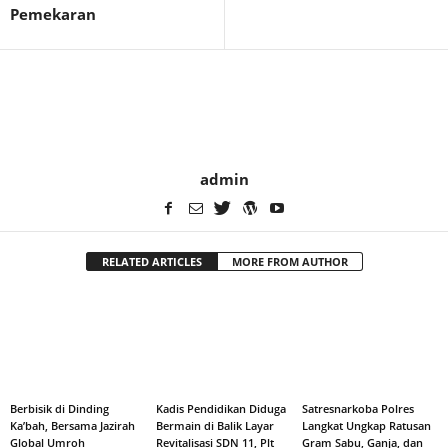
Pemekaran
admin
RELATED ARTICLES
MORE FROM AUTHOR
Berbisik di Dinding
Kadis Pendidikan Diduga
Satresnarkoba Polres
Ka’bah, Bersama Jazirah
Bermain di Balik Layar
Langkat Ungkap Ratusan
Global Umroh
Revitalisasi SDN 11, Plt
Gram Sabu, Ganja, dan