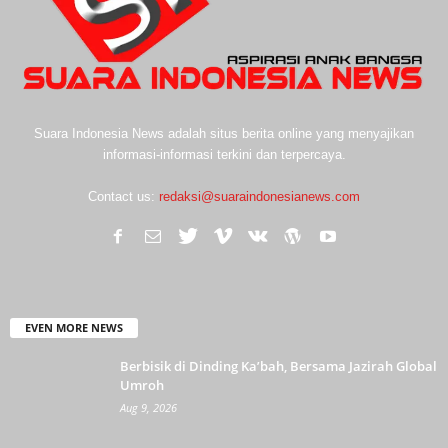
Suara Indonesia News adalah situs berita online yang menyajikan
informasi-informasi terkini dan terpercaya.
Contact us:
redaksi@suaraindonesianews.com
EVEN MORE NEWS
Berbisik di Dinding Ka’bah, Bersama Jazirah Global
Umroh
Aug 9, 2026