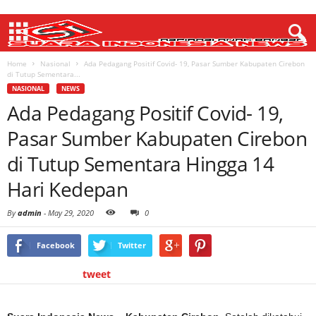
Home
Nasional
Ada Pedagang Positif Covid- 19, Pasar Sumber Kabupaten Cirebon
di Tutup Sementara...
NASIONAL
NEWS
Ada Pedagang Positif Covid- 19,
Pasar Sumber Kabupaten Cirebon
di Tutup Sementara Hingga 14
Hari Kedepan
By
admin
-
May 29, 2020
0
Facebook
Twitter
tweet