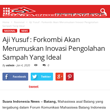
Home
Nasional
Aji Yusuf : Forkombi Akan Merumuskan Inovasi Pengolahan
Sampah Yang Ideal
NASIONAL
NEWS
Aji Yusuf : Forkombi Akan
Merumuskan Inovasi Pengolahan
Sampah Yang Ideal
By
admin
-
Jan 4, 2020
0
Facebook
Twitter
tweet
Suara Indonesia News – Batang,
Mahasiswa asal Batang yang
tergabung dalam Forum Komunikasi Mahasiswa Batang Indonesia