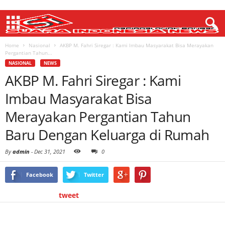
Home
Nasional
AKBP M. Fahri Siregar : Kami Imbau Masyarakat Bisa Merayakan
Pergantian Tahun...
NASIONAL
NEWS
AKBP M. Fahri Siregar : Kami
Imbau Masyarakat Bisa
Merayakan Pergantian Tahun
Baru Dengan Keluarga di Rumah
By
admin
-
Dec 31, 2021
0
Facebook
Twitter
tweet