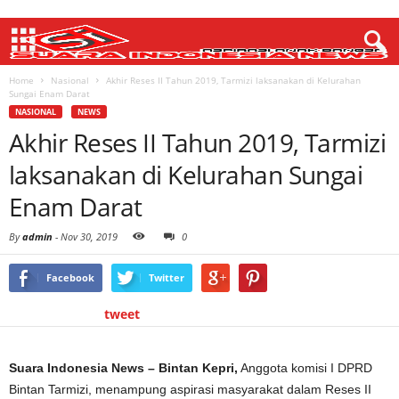
Home
Nasional
Akhir Reses II Tahun 2019, Tarmizi laksanakan di Kelurahan
Sungai Enam Darat
NASIONAL
NEWS
Akhir Reses II Tahun 2019, Tarmizi
laksanakan di Kelurahan Sungai
Enam Darat
By
admin
-
Nov 30, 2019
0
Facebook
Twitter
tweet
Suara Indonesia News – Bintan Kepri,
Anggota komisi I DPRD
Bintan Tarmizi, menampung aspirasi masyarakat dalam Reses II