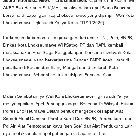
Suara Indonesia News – Lhokseumawe.
Kapolres Lhokseumawe
AKBP Eko Hartanto,S.IK,MH., melaksanakan apel Siaga Bencana
bersama di Lapangan Iraq Lhokseumawe, yang dipimpin Wali Kota
Lhokseumawe Tgk suaidi Yahya Rabu (11/11/2020),
Forkompimda bersama tim gabungan dari unsur TNI, Polri, BNPB,
Dinkes Kota Lhokseumawe WH/Satpol PP dan RAPI, kembali
melaksanakan Apel Siaga Penggulangan Bencana diwilayah Kota
Lhokseumawe yang berkerjasama Dengan BNPB Aceh Utara di
pusatkan di Kecamatan Blang Mangat dan di Seluruh Kota
Lhokseumawe Sebagai bentuk antisipasi Bencana Alam.
Dalam Sambutannya Wali Kota Lhokseumawe Tgk suaidi Yahya
menyampaikan, Apel Penanggulangan Bencana Di Wilayah Hukum
Polres Lhokseumawe Dalam bentuk mengecek kesiapan Alat
Seperti Mobil Damkar, Parahu Karet Dari BNPB, Perahu karet dari
Pol Air Alat Pemotongan kayu (sen Soe) dan Alat Pendukung Lain
nya, melaksanakan apel gabungan di Lapangan Iraq