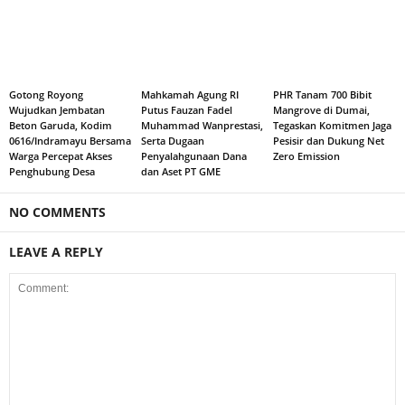
Gotong Royong
Mahkamah Agung RI
PHR Tanam 700 Bibit
Wujudkan Jembatan
Putus Fauzan Fadel
Mangrove di Dumai,
Beton Garuda, Kodim
Muhammad Wanprestasi,
Tegaskan Komitmen Jaga
0616/Indramayu Bersama
Serta Dugaan
Pesisir dan Dukung Net
Warga Percepat Akses
Penyalahgunaan Dana
Zero Emission
Penghubung Desa
dan Aset PT GME
NO COMMENTS
LEAVE A REPLY