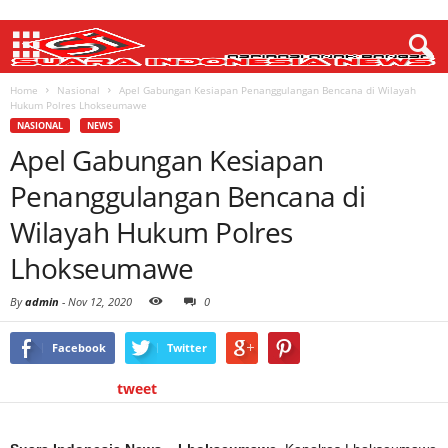
Home
Nasional
Apel Gabungan Kesiapan Penanggulangan Bencana di Wilayah
Hukum Polres Lhokseumawe
NASIONAL
NEWS
Apel Gabungan Kesiapan
Penanggulangan Bencana di
Wilayah Hukum Polres
Lhokseumawe
By
admin
-
Nov 12, 2020
0
Facebook
Twitter
tweet