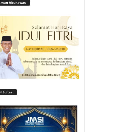
kman Abunawas
I Sultra