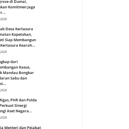
rove di Dumai,
skan Komitmen Jaga
r...
 2026
jab Desa Kertasura
matan Kapetakan,
eti Siap Membangun
Kertasura Kearah...
 2026
ngkap dari
embangan Kasus,
ek Mandau Bongkar
daran Sabu dan
i...
 2026
Migas, PHR dan Polda
Perkuat Sinergi
ngi Aset Negara...
 2026
ja Menteri dan Pejabat