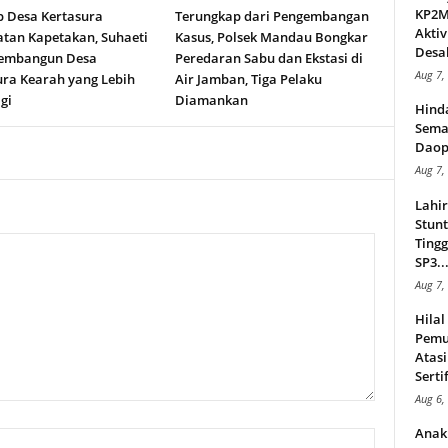
KP2MI
b Desa Kertasura
Terungkap dari Pengembangan
Aktiv
tan Kapetakan, Suhaeti
Kasus, Polsek Mandau Bongkar
Desak
embangun Desa
Peredaran Sabu dan Ekstasi di
Aug 7,
ura Kearah yang Lebih
Air Jamban, Tiga Pelaku
gi
Diamankan
Hind
Sema
Daop
Aug 7,
Lahi
Stunt
Tingg
SP3..
Aug 7,
Hila
Pemu
Atasi
Serti
Aug 6,
Anak