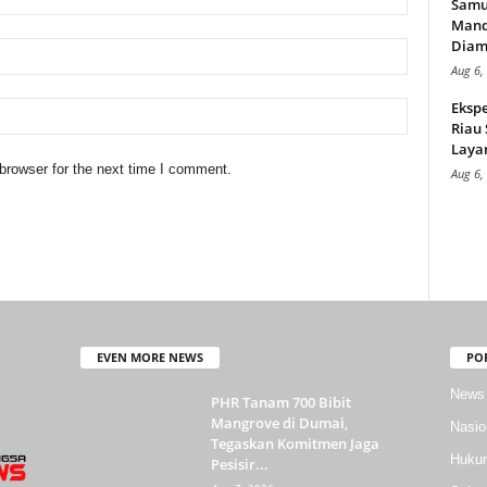
Samu
Mand
Diam
Aug 6,
Ekspe
Riau
Layan
browser for the next time I comment.
Aug 6,
EVEN MORE NEWS
PO
News
PHR Tanam 700 Bibit
Mangrove di Dumai,
Nasio
Tegaskan Komitmen Jaga
Huku
Pesisir...