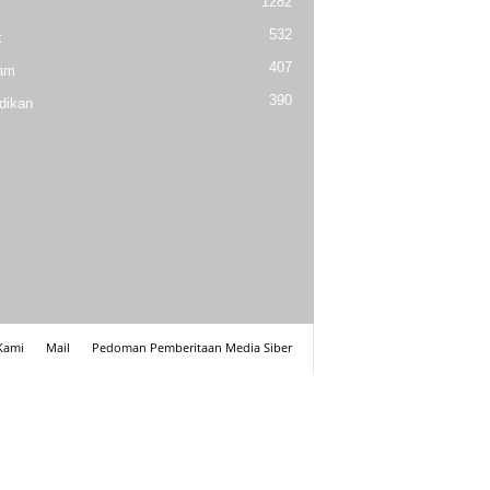
1282
532
k
407
am
390
dikan
Kami
Mail
Pedoman Pemberitaan Media Siber