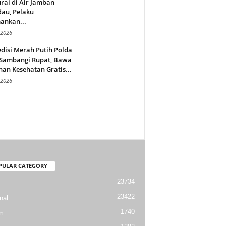
rai di Air Jamban
au, Pelaku
ankan...
 2026
disi Merah Putih Polda
 Sambangi Rupat, Bawa
an Kesehatan Gratis...
 2026
PULAR CATEGORY
23734
23422
nal
1740
m