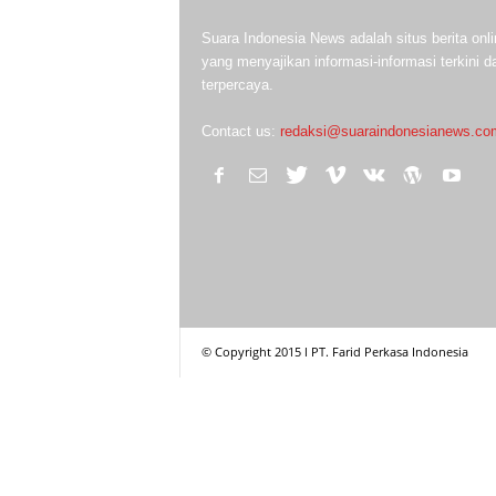
Suara Indonesia News adalah situs berita onli
yang menyajikan informasi-informasi terkini d
terpercaya.
Contact us:
redaksi@suaraindonesianews.co
© Copyright 2015 l PT. Farid Perkasa Indonesia