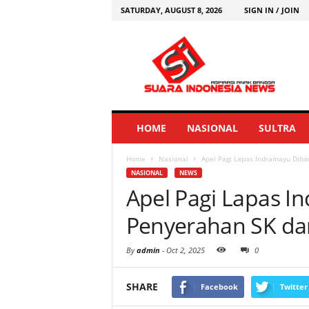
SATURDAY, AUGUST 8, 2026
SIGN IN / JOIN
HOME
NASIONAL
SULTRA
Home
Nasional
Apel Pagi Lapas Indramayu Diba
NASIONAL
NEWS
Apel Pagi Lapas I
Penyerahan SK da
By
admin
-
Oct 2, 2025
0
SHARE
Facebook
Twitter