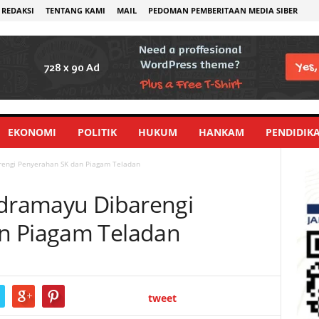
REDAKSI
TENTANG KAMI
MAIL
PEDOMAN PEMBERITAAN MEDIA SIBER
EKONOMI
POLITIK
HUKUM
HANKAM
PENDIDIK
rengi Penyerahan SK dan Piagam Teladan
ndramayu Dibarengi
n Piagam Teladan
tweet