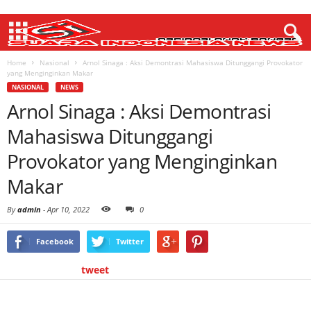
Home
Nasional
Arnol Sinaga : Aksi Demontrasi Mahasiswa Ditunggangi Provokator
yang Menginginkan Makar
NASIONAL
NEWS
Arnol Sinaga : Aksi Demontrasi
Mahasiswa Ditunggangi
Provokator yang Menginginkan
Makar
By
admin
-
Apr 10, 2022
0
Facebook
Twitter
tweet