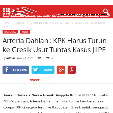
Home
Nasional
Arteria Dahlan : KPK Harus Turun ke Gresik Usut Tuntas Kasus
JIIPE
NASIONAL
NEWS
Arteria Dahlan : KPK Harus Turun
ke Gresik Usut Tuntas Kasus JIIPE
By
admin
-
Nov 23, 2020
0
Facebook
Twitter
tweet
Suara Indonesia New – Gresik.
Anggota Komisi III DPR RI Fraksi
PDI Perjuangan, Arteria Dahlan meminta Komisi Pemberantasan
Korupsi (KPK) segera turun ke Kabupaten Gresik untuk mengusut