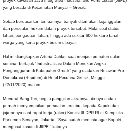
proyek kawasan Java Integrated Industrial and Ports Estate (JIIPE)
yang berada di Kecamatan Manyar – Gresik.
Sebab berdasarkan temuannya, banyak ditemukan kejanggalan
dan persoalan hukum dalam proyek tersebut. Mulai soal status
lahan, pengadaan lahan, hingga ada sekitar 600 hektare tanah
warga yang kena proyek belum dibayar.
Hal ini diungkapkan Arteria Dahlan saat menjadi pemateri dalam
seminar bertajuk “Industrialisasi Dalam Menekan Angka
Pengangguran di Kabupaten Gresik” yang diadakan Relawan Pro
Demokrasi (Repdem) di Hotel Pesonna Gresik, Minggu
(22/11/2020) malam.
Menurut Bang Teri, begitu panggilan akrabnya, dirinya sudah
pernah menyampaikan persoalan tersebut kepada Kapolri dan
jajarannya saat rapat kerja (raker) Komisi III DPR RI di Kompleks
Parlemen Senayan, Jakarta. “Saya sudah meminta agar Kapolri
mengusut kasus di JIIPE,” katanya.