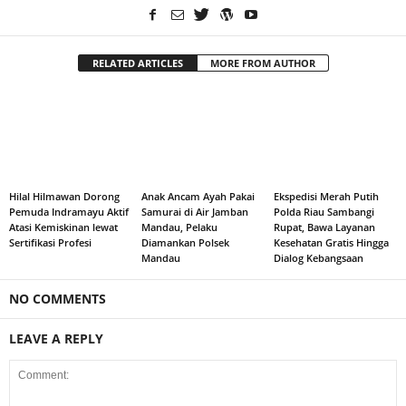
RELATED ARTICLES
MORE FROM AUTHOR
Hilal Hilmawan Dorong
Anak Ancam Ayah Pakai
Ekspedisi Merah Putih
Pemuda Indramayu Aktif
Samurai di Air Jamban
Polda Riau Sambangi
Atasi Kemiskinan lewat
Mandau, Pelaku
Rupat, Bawa Layanan
Sertifikasi Profesi
Diamankan Polsek
Kesehatan Gratis Hingga
Mandau
Dialog Kebangsaan
NO COMMENTS
LEAVE A REPLY