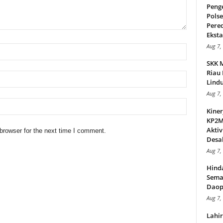
Peng
Pols
Pere
Ekstas
Aug 7,
SKK 
Riau 
Lindu
Aug 7,
Kiner
KP2MI
Aktiv
browser for the next time I comment.
Desak
Aug 7,
Hind
Sema
Daop
Aug 7,
Lahi