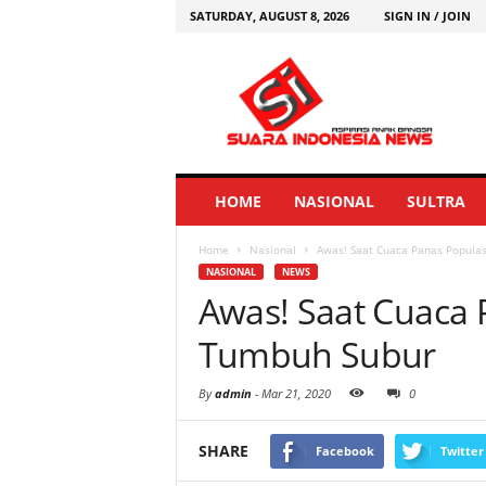
SATURDAY, AUGUST 8, 2026
SIGN IN / JOIN
HOME
NASIONAL
SULTRA
Home
Nasional
Awas! Saat Cuaca Panas Popula
NASIONAL
NEWS
Awas! Saat Cuaca
Tumbuh Subur
By
admin
-
Mar 21, 2020
0
SHARE
Facebook
Twitter