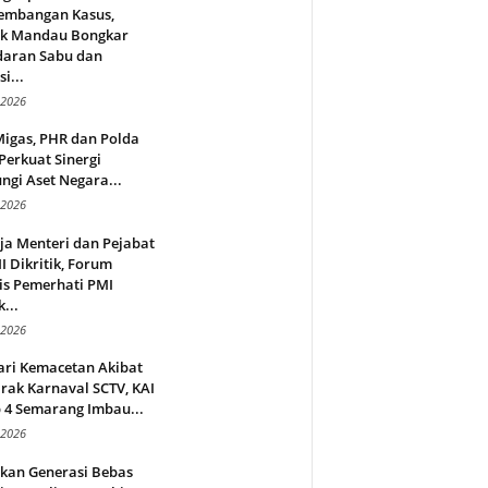
embangan Kasus,
ek Mandau Bongkar
daran Sabu dan
i...
 2026
Migas, PHR dan Polda
Perkuat Sinergi
ngi Aset Negara...
 2026
ja Menteri dan Pejabat
 Dikritik, Forum
is Pemerhati PMI
...
 2026
ari Kemacetan Akibat
rak Karnaval SCTV, KAI
 4 Semarang Imbau...
 2026
rkan Generasi Bebas