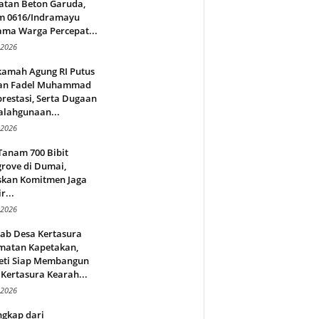
atan Beton Garuda,
m 0616/Indramayu
ama Warga Percepat...
 2026
amah Agung RI Putus
an Fadel Muhammad
restasi, Serta Dugaan
alahgunaan...
 2026
Tanam 700 Bibit
rove di Dumai,
skan Komitmen Jaga
r...
 2026
jab Desa Kertasura
matan Kapetakan,
eti Siap Membangun
Kertasura Kearah...
 2026
ngkap dari