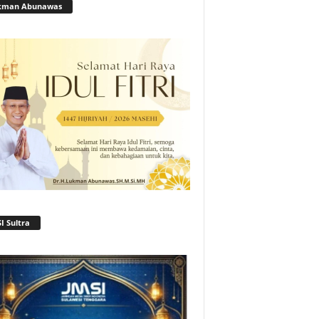
kman Abunawas
I Sultra