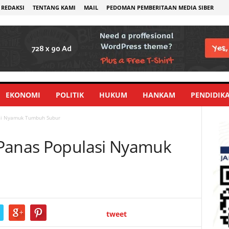
REDAKSI
TENTANG KAMI
MAIL
PEDOMAN PEMBERITAAN MEDIA SIBER
EKONOMI
POLITIK
HUKUM
HANKAM
PENDIDIK
si Nyamuk Tumbuh Subur
 Panas Populasi Nyamuk
tweet