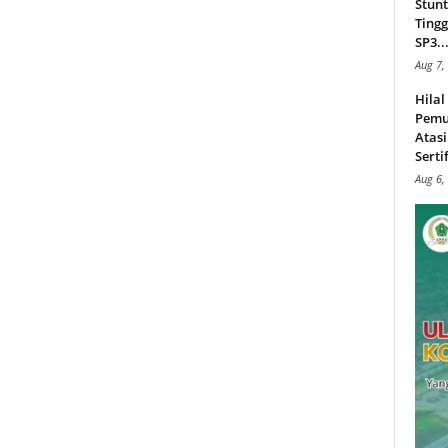
Stunt
Tingg
SP3..
Aug 7,
Hila
Pemu
Atasi
Serti
Aug 6,