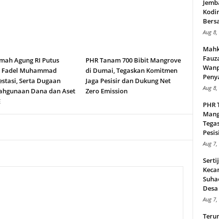
Jemb
Kodi
Bers
Aug 8,
Mahk
Fauz
ah Agung RI Putus
PHR Tanam 700 Bibit Mangrove
Wanp
n Fadel Muhammad
di Dumai, Tegaskan Komitmen
Peny
stasi, Serta Dugaan
Jaga Pesisir dan Dukung Net
Aug 8,
ahgunaan Dana dan Aset
Zero Emission
E
PHR 
Mang
Tega
Pesisi
Aug 7,
Serti
Keca
Suha
Desa 
Aug 7,
Teru