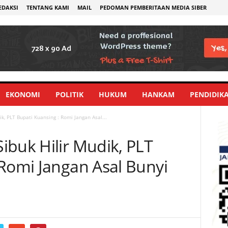
EDAKSI
TENTANG KAMI
MAIL
PEDOMAN PEMBERITAAN MEDIA SIBER
EKONOMI
POLITIK
HUKUM
HANKAM
PENDIDIK
k, PLT Bupati Kuansing : Romi Jangan Asal...
ibuk Hilir Mudik, PLT
 Romi Jangan Asal Bunyi