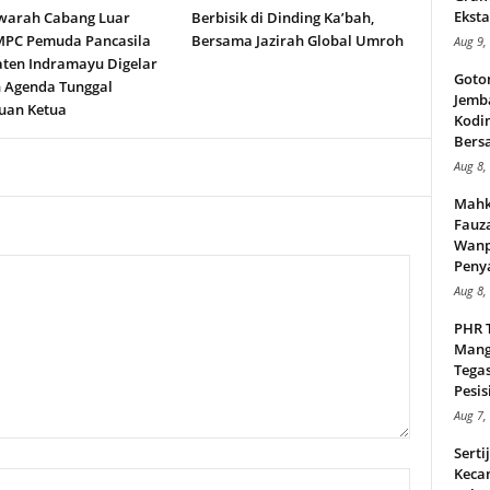
Eksta
arah Cabang Luar
Berbisik di Dinding Ka’bah,
MPC Pemuda Pancasila
Bersama Jazirah Global Umroh
Aug 9,
ten Indramayu Digelar
Goto
 Agenda Tunggal
Jemb
uan Ketua
Kodi
Bers
Aug 8,
Mahk
Fauz
Wanp
Peny
Aug 8,
PHR 
Mang
Tega
Pesisi
Aug 7,
Serti
Keca