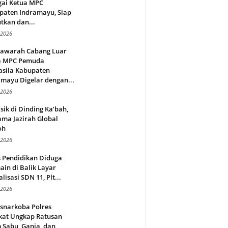
gai Ketua MPC
paten Indramayu, Siap
tkan dan...
 2026
awarah Cabang Luar
a MPC Pemuda
asila Kabupaten
mayu Digelar dengan...
 2026
sik di Dinding Ka’bah,
ma Jazirah Global
oh
 2026
s Pendidikan Diduga
in di Balik Layar
alisasi SDN 11, Plt...
 2026
snarkoba Polres
kat Ungkap Ratusan
 Sabu, Ganja, dan