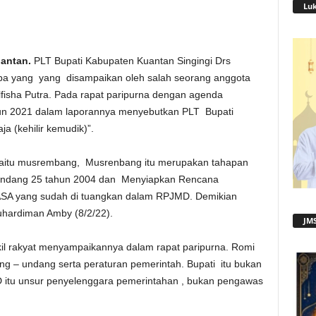
Lu
antan.
PLT Bupati Kabupaten Kuantan Singingi Drs
 yang yang disampaikan oleh salah seorang anggota
lfisha Putra. Pada rapat paripurna dengan agenda
hun 2021 dalam laporannya menyebutkan PLT Bupati
 (kehilir kemudik)”.
yaitu musrembang, Musrenbang itu merupakan tahapan
Undang 25 tahun 2004 dan Menyiapkan Rencana
 ASA yang sudah di tuangkan dalam RPJMD. Demikian
uhardiman Amby (8/2/22).
JMS
l rakyat menyampaikannya dalam rapat paripurna. Romi
g – undang serta peraturan pemerintah. Bupati itu bukan
D itu unsur penyelenggara pemerintahan , bukan pengawas