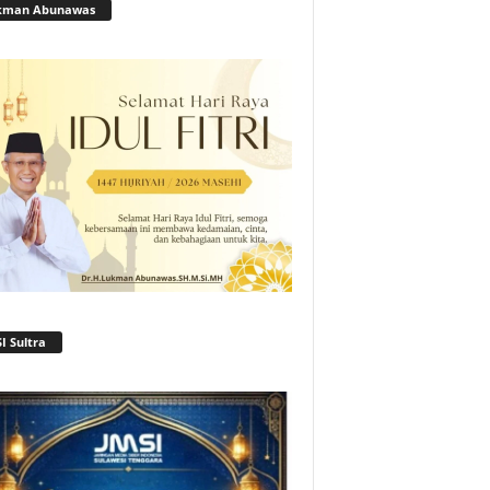
kman Abunawas
I Sultra