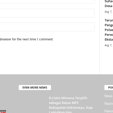
Suha
Desa 
Aug 7,
Teru
Peng
Pols
Pere
Ekstas
browser for the next time I comment.
Aug 7,
EVEN MORE NEWS
PO
News
R.Listio Wimana Terpilih
sebagai Ketua MPC
Nasio
Kabupaten Indramayu, Siap
Huku
Lanjutkan dan...