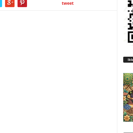
tweet
Ikl