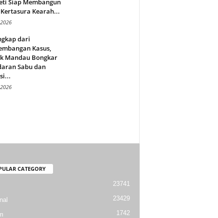
eti Siap Membangun
Kertasura Kearah...
 2026
ngkap dari
embangan Kasus,
ek Mandau Bongkar
daran Sabu dan
i...
 2026
PULAR CATEGORY
23741
23429
nal
1742
m