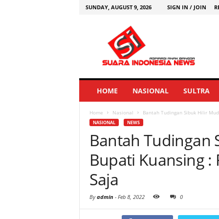
SUNDAY, AUGUST 9, 2026
SIGN IN / JOIN
R
HOME
NASIONAL
SULTRA
Home
Nasional
Bantah Tudingan Sibuk Hilir Mudi
NASIONAL
NEWS
Bantah Tudingan S
Bupati Kuansing :
Saja
By
admin
-
Feb 8, 2022
0