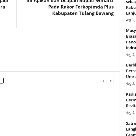
jadi
Ini Ajakan dan Ucapan Bupati Winarti
seba
Era
Pada Rakor Forkopimda Plus
Kabu
Kabupaten Tulang Bawang
Lanju
Aug 9,
Musy
Bias
Panc
Indra
Aug 9,
Berbi
Bersa
Umr
Aug 9,
Kadi
Berma
Revit
Aug 9,
Satre
Lang
Gram