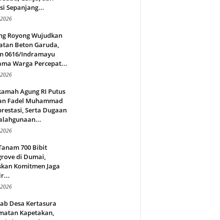
si Sepanjang...
 2026
ng Royong Wujudkan
atan Beton Garuda,
m 0616/Indramayu
ama Warga Percepat...
 2026
amah Agung RI Putus
an Fadel Muhammad
restasi, Serta Dugaan
alahgunaan...
 2026
Tanam 700 Bibit
rove di Dumai,
skan Komitmen Jaga
r...
 2026
jab Desa Kertasura
matan Kapetakan,