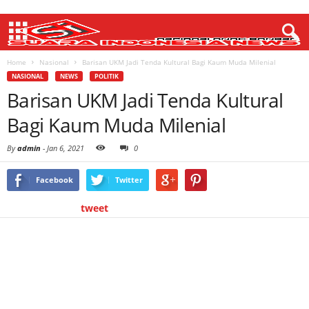
Home
Nasional
Barisan UKM Jadi Tenda Kultural Bagi Kaum Muda Milenial
NASIONAL
NEWS
POLITIK
Barisan UKM Jadi Tenda Kultural
Bagi Kaum Muda Milenial
By
admin
-
Jan 6, 2021
0
Facebook
Twitter
tweet