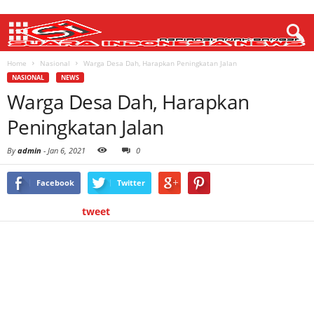
Home
Nasional
Warga Desa Dah, Harapkan Peningkatan Jalan
NASIONAL
NEWS
Warga Desa Dah, Harapkan
Peningkatan Jalan
By
admin
-
Jan 6, 2021
0
Facebook
Twitter
tweet