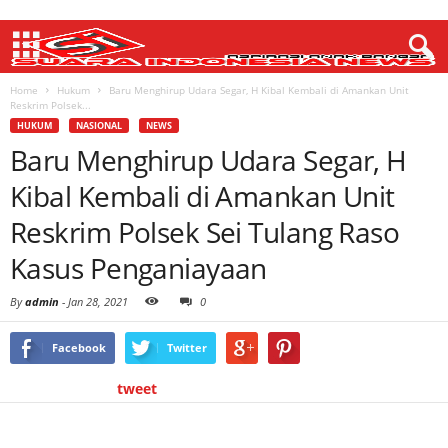
Home
Hukum
Baru Menghirup Udara Segar, H Kibal Kembali di Amankan Unit
Reskrim Polsek...
HUKUM
NASIONAL
NEWS
Baru Menghirup Udara Segar, H
Kibal Kembali di Amankan Unit
Reskrim Polsek Sei Tulang Raso
Kasus Penganiayaan
By
admin
-
Jan 28, 2021
0
Facebook
Twitter
tweet