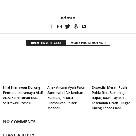
admin
RELATED ARTICLES
MORE FROM AUTHOR
Hilal Hilmawan Dorong
Anak Ancam Ayah Pakai
Ekspedisi Merah Putih
Pemuda Indramayu Aktif
Samurai di Air Jamban
Polda Riau Sambangi
Atasi Kemiskinan lewat
Mandau, Pelaku
Rupat, Bawa Layanan
Sertifikasi Profesi
Diamankan Polsek
Kesehatan Gratis Hingga
Mandau
Dialog Kebangsaan
NO COMMENTS
LEAVE A REPLY