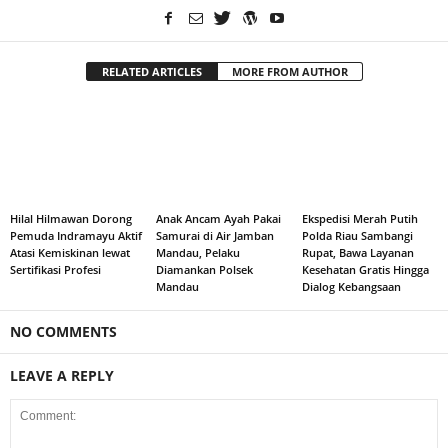
RELATED ARTICLES
MORE FROM AUTHOR
Hilal Hilmawan Dorong
Anak Ancam Ayah Pakai
Ekspedisi Merah Putih
Pemuda Indramayu Aktif
Samurai di Air Jamban
Polda Riau Sambangi
Atasi Kemiskinan lewat
Mandau, Pelaku
Rupat, Bawa Layanan
Sertifikasi Profesi
Diamankan Polsek
Kesehatan Gratis Hingga
Mandau
Dialog Kebangsaan
NO COMMENTS
LEAVE A REPLY