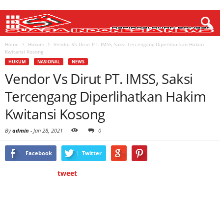
Home
Hukum
Vendor Vs Dirut PT. IMSS, Saksi Tercengang Diperlihatkan Hakim
Kwitansi Kosong
HUKUM
NASIONAL
NEWS
Vendor Vs Dirut PT. IMSS, Saksi
Tercengang Diperlihatkan Hakim
Kwitansi Kosong
By
admin
-
Jan 28, 2021
0
Facebook
Twitter
tweet