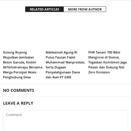
RELATED ARTICLES
MORE FROM AUTHOR
Gotong Royong
Mahkamah Agung RI
PHR Tanam 700 Bibit
Wujudkan Jembatan
Putus Fauzan Fadel
Mangrove di Dumai,
Beton Garuda, Kodim
Muhammad Wanprestasi,
Tegaskan Komitmen Jaga
0616/Indramayu Bersama
Serta Dugaan
Pesisir dan Dukung Net
Warga Percepat Akses
Penyalahgunaan Dana
Zero Emission
Penghubung Desa
dan Aset PT GME
NO COMMENTS
LEAVE A REPLY