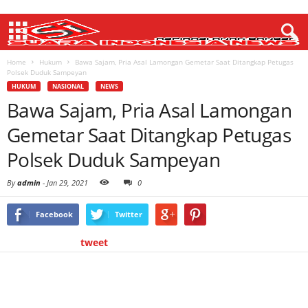
Home
Hukum
Bawa Sajam, Pria Asal Lamongan Gemetar Saat Ditangkap Petugas
Polsek Duduk Sampeyan
HUKUM
NASIONAL
NEWS
Bawa Sajam, Pria Asal Lamongan
Gemetar Saat Ditangkap Petugas
Polsek Duduk Sampeyan
By
admin
-
Jan 29, 2021
0
Facebook
Twitter
tweet