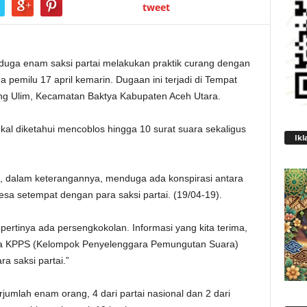
tweet
duga enam saksi partai melakukan praktik curang dengan
a pemilu 17 april kemarin. Dugaan ini terjadi di Tempat
 Ulim, Kecamatan Baktya Kabupaten Aceh Utara.
okal diketahui mencoblos hingga 10 surat suara sekaligus
Ikl
i, dalam keterangannya, menduga ada konspirasi antara
a setempat dengan para saksi partai. (19/04-19).
ertinya ada persengkokolan. Informasi yang kita terima,
da KPPS (Kelompok Penyelenggara Pemungutan Suara)
a saksi partai.”
erjumlah enam orang, 4 dari partai nasional dan 2 dari