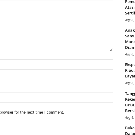
Pemu
Atasi
Serti
Aug 6,
Anak
Samu
Mand
Diam
Aug 6,
Ekspe
Riau
Layan
Aug 6,
Tang
Keker
BPBD,
Bersi
browser for the next time I comment.
Aug 6,
Buka
Dalam