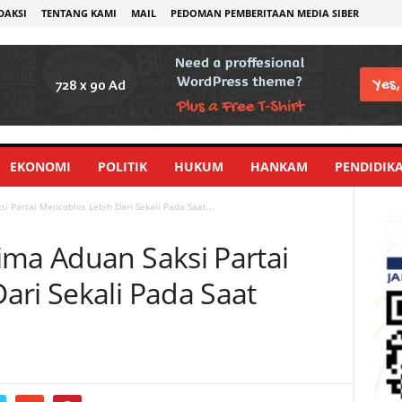
DAKSI
TENTANG KAMI
MAIL
PEDOMAN PEMBERITAAN MEDIA SIBER
EKONOMI
POLITIK
HUKUM
HANKAM
PENDIDIK
i Partai Mencoblos Lebih Dari Sekali Pada Saat...
ima Aduan Saksi Partai
ari Sekali Pada Saat