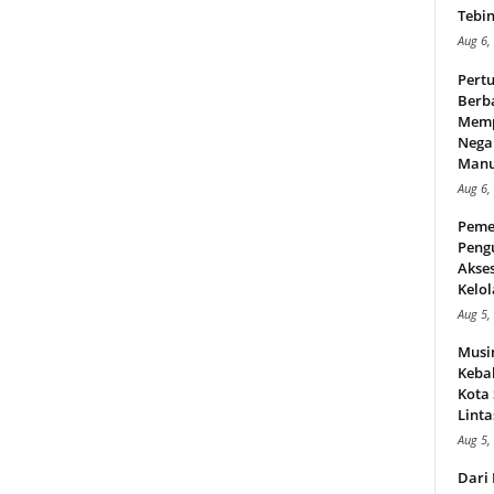
Tebin
Aug 6,
Pert
Berba
Memp
Nega
Manus
Aug 6,
Peme
Peng
Akse
Kelol
Aug 5,
Musi
Kebak
Kota
Linta
Aug 5,
Dari 