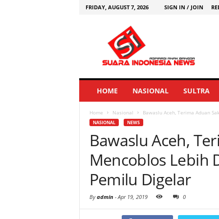
FRIDAY, AUGUST 7, 2026
SIGN IN / JOIN
RE
HOME
NASIONAL
SULTRA
Home
Nasional
Bawaslu Aceh, Terima Aduan Saks
NASIONAL
NEWS
Bawaslu Aceh, Ter
Mencoblos Lebih D
Pemilu Digelar
By
admin
-
Apr 19, 2019
0