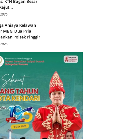
s: KTH Bagan Besar
Rajut...
 2026
ga Aniaya Relawan
r MBG, Dua Pria
ankan Polsek Pinggir
 2026