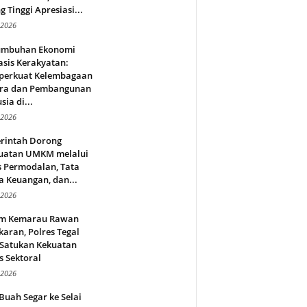
g Tinggi Apresiasi...
 2026
umbuhan Ekonomi
sis Kerakyatan:
erkuat Kelembagaan
ra dan Pembangunan
ia di...
 2026
rintah Dorong
uatan UMKM melalui
s Permodalan, Tata
a Keuangan, dan...
 2026
m Kemarau Rawan
aran, Polres Tegal
 Satukan Kekuatan
s Sektoral
 2026
Buah Segar ke Selai