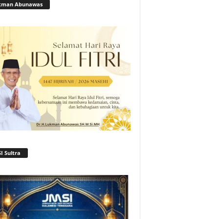
kman Abunawas
I Sultra