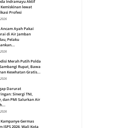
da Indramayu Aktif
 Kemiskinan lewat
fikasi Profesi
 2026
 Ancam Ayah Pakai
rai di Air Jamban
au, Pelaku
ankan...
 2026
disi Merah Putih Polda
 Sambangi Rupat, Bawa
an Kesehatan Gratis...
 2026
gap Darurat
ingan: Sinergi TNI,
 dan PMI Salurkan Air
h...
 2026
 Kampanye Germas
 ISPS 2026, Wali Kota