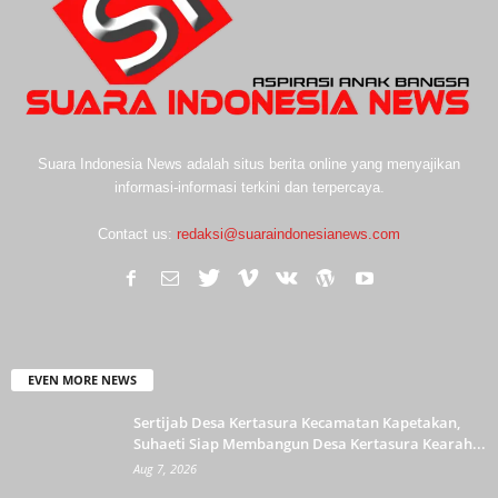
Suara Indonesia News adalah situs berita online yang menyajikan
informasi-informasi terkini dan terpercaya.
Contact us:
redaksi@suaraindonesianews.com
EVEN MORE NEWS
Sertijab Desa Kertasura Kecamatan Kapetakan,
Suhaeti Siap Membangun Desa Kertasura Kearah...
Aug 7, 2026