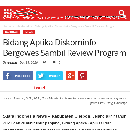
Home
Nasional
Bidang Aptika Diskominfo Bergowes Sambil Review Program
NASIONAL
NEWS
Bidang Aptika Diskominfo
Bergowes Sambil Review Program
By
admin
-
Dec 28, 2020
0
Facebook
Twitter
tweet
Fajar Sutrisno, S.Si., MSi., Kabid Aptika Diskominfo bertopi merah mengawali perjalanan
gowes ke Curug Cipeteuy.
Suara Indonesia News – Kabupaten Cirebon.
Jelang akhir tahun
2020 dan di akhir libur panjang, Bidang Aptika (Aplikasi dan