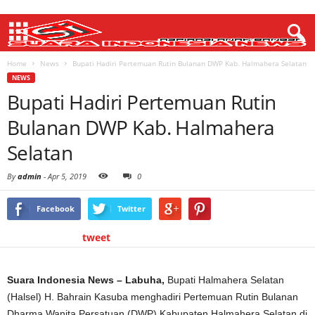
Home
News
Bupati Hadiri Pertemuan Rutin Bulanan DWP Kab. Halmahera Selatan
NEWS
Bupati Hadiri Pertemuan Rutin
Bulanan DWP Kab. Halmahera
Selatan
By
admin
-
Apr 5, 2019
0
Facebook
Twitter
tweet
Suara Indonesia News – Labuha,
Bupati Halmahera Selatan
(Halsel) H. Bahrain Kasuba menghadiri Pertemuan Rutin Bulanan
Dharma Wanita Persatuan (DWP) Kabupaten Halmahera Selatan di