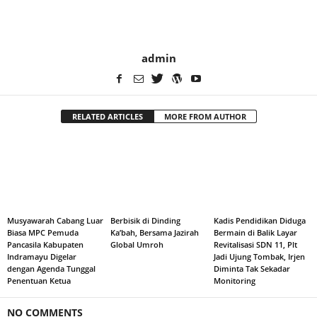
admin
RELATED ARTICLES
MORE FROM AUTHOR
Musyawarah Cabang Luar
Berbisik di Dinding
Kadis Pendidikan Diduga
Biasa MPC Pemuda
Ka’bah, Bersama Jazirah
Bermain di Balik Layar
Pancasila Kabupaten
Global Umroh
Revitalisasi SDN 11, Plt
Indramayu Digelar
Jadi Ujung Tombak, Irjen
dengan Agenda Tunggal
Diminta Tak Sekadar
Penentuan Ketua
Monitoring
NO COMMENTS