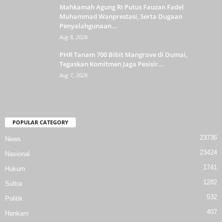
Mahkamah Agung RI Putus Fauzan Fadel
Muhammad Wanprestasi, Serta Dugaan
Penyalahgunaan...
Aug 8, 2026
PHR Tanam 700 Bibit Mangrove di Dumai,
Tegaskan Komitmen Jaga Pesisir...
Aug 7, 2026
POPULAR CATEGORY
23736
News
23424
Nasional
1741
Hukum
1282
Sultra
532
Politik
407
Hankam