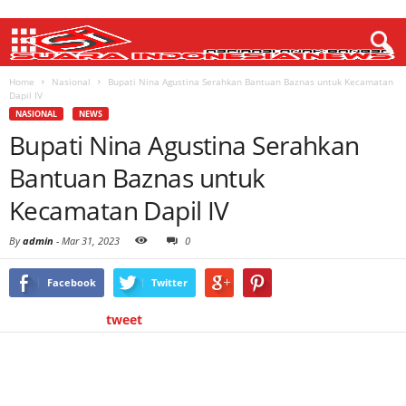
Home
Nasional
Bupati Nina Agustina Serahkan Bantuan Baznas untuk Kecamatan
Dapil IV
NASIONAL
NEWS
Bupati Nina Agustina Serahkan
Bantuan Baznas untuk
Kecamatan Dapil IV
By
admin
-
Mar 31, 2023
0
Facebook
Twitter
tweet