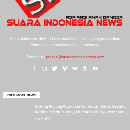
Suara Indonesia News adalah situs berita online yang menyajikan
informasi-informasi terkini dan terpercaya.
Contact us:
redaksi@suaraindonesianews.com
EVEN MORE NEWS
Gotong Royong Wujudkan Jembatan Beton Garuda,
Kodim 0616/Indramayu Bersama Warga Percepat...
Aug 8, 2026