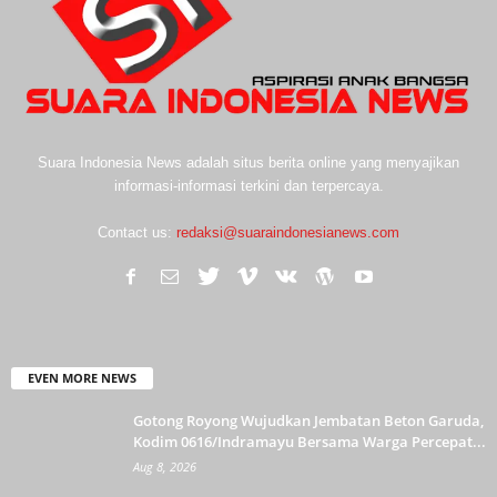
Suara Indonesia News adalah situs berita online yang menyajikan
informasi-informasi terkini dan terpercaya.
Contact us:
redaksi@suaraindonesianews.com
EVEN MORE NEWS
Gotong Royong Wujudkan Jembatan Beton Garuda,
Kodim 0616/Indramayu Bersama Warga Percepat...
Aug 8, 2026