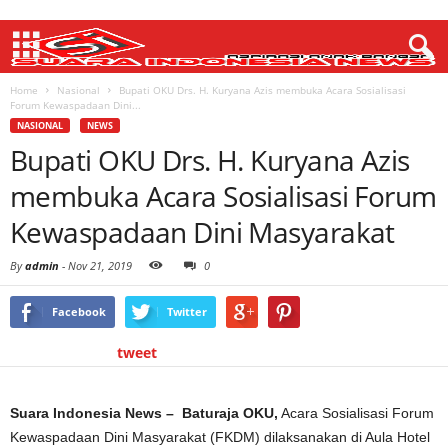
Home
Nasional
Bupati OKU Drs. H. Kuryana Azis membuka Acara Sosialisasi
Forum Kewaspadaan Dini...
NASIONAL
NEWS
Bupati OKU Drs. H. Kuryana Azis
membuka Acara Sosialisasi Forum
Kewaspadaan Dini Masyarakat
By
admin
-
Nov 21, 2019
0
Facebook
Twitter
tweet
Suara Indonesia News – Baturaja OKU,
Acara Sosialisasi Forum
Kewaspadaan Dini Masyarakat (FKDM) dilaksanakan di Aula Hotel