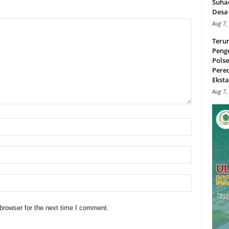
Suha
Desa 
Aug 7,
Teru
Peng
Pols
Pere
Ekstas
Aug 7,
browser for the next time I comment.