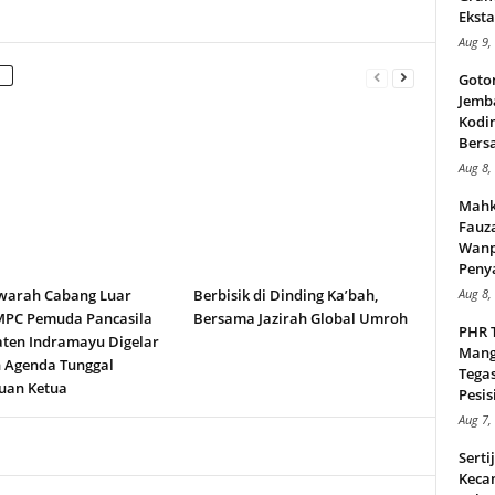
Eksta
Aug 9,
Goto
Jemb
Kodi
Bers
Aug 8,
Mahk
Fauz
Wanp
Peny
arah Cabang Luar
Berbisik di Dinding Ka’bah,
Aug 8,
MPC Pemuda Pancasila
Bersama Jazirah Global Umroh
PHR 
ten Indramayu Digelar
Mang
 Agenda Tunggal
Tega
uan Ketua
Pesisi
Aug 7,
Serti
Keca