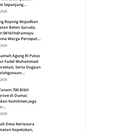
si Sepanjang...
 2026
ng Royong Wujudkan
atan Beton Garuda,
m 0616/Indramayu
ama Warga Percepat...
 2026
amah Agung RI Putus
an Fadel Muhammad
restasi, Serta Dugaan
alahgunaan...
 2026
Tanam 700 Bibit
rove di Dumai,
skan Komitmen Jaga
r...
 2026
jab Desa Kertasura
matan Kapetakan,