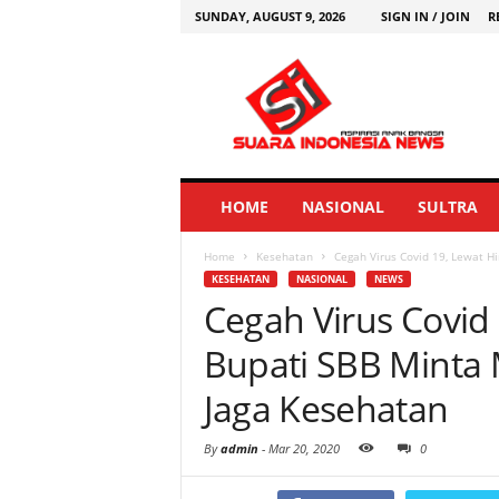
SUNDAY, AUGUST 9, 2026
SIGN IN / JOIN
R
HOME
NASIONAL
SULTRA
Home
Kesehatan
Cegah Virus Covid 19, Lewat H
KESEHATAN
NASIONAL
NEWS
Cegah Virus Covid
Bupati SBB Minta 
Jaga Kesehatan
By
admin
-
Mar 20, 2020
0