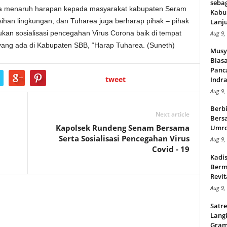
seba
ga menaruh harapan kepada masyarakat kabupaten Seram
Kabu
sihan lingkungan, dan Tuharea juga berharap pihak – pihak
Lanju
kukan sosialisasi pencegahan Virus Corona baik di tempat
Aug 9,
yang ada di Kabupaten SBB, “Harap Tuharea. (Suneth)
Musy
Bias
Panc
tweet
Indra
Aug 9,
Berbi
Next article
Bersa
Kapolsek Rundeng Senam Bersama
Umr
Serta Sosialisasi Pencegahan Virus
Aug 9,
Covid - 19
Kadi
Berma
Revit
Aug 9,
Satre
Lang
Gram