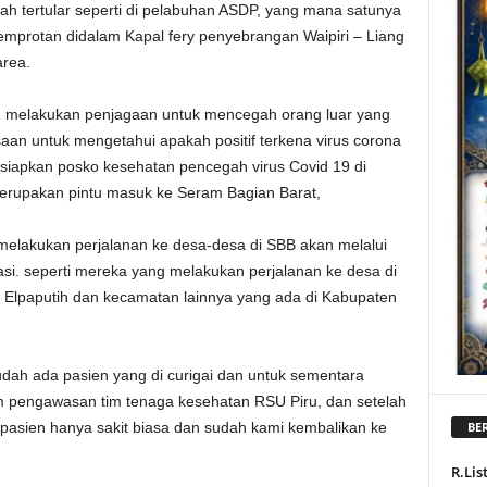
 tertular seperti di pelabuhan ASDP, yang mana satunya
yemprotan didalam Kapal fery penyebrangan Waipiri – Liang
rea.
ng melakukan penjagaan untuk mencegah orang luar yang
n untuk mengetahui apakah positif terkena virus corona
siapkan posko kesehatan pencegah virus Covid 19 di
erupakan pintu masuk ke Seram Bagian Barat,
melakukan perjalanan ke desa-desa di SBB akan melalui
si. seperti mereka yang melakukan perjalanan ke desa di
, Elpaputih dan kecamatan lainnya yang ada di Kabupaten
udah ada pasien yang di curigai dan untuk sementara
am pengawasan tim tenaga kesehatan RSU Piru, dan setelah
 pasien hanya sakit biasa dan sudah kami kembalikan ke
BER
R.Lis