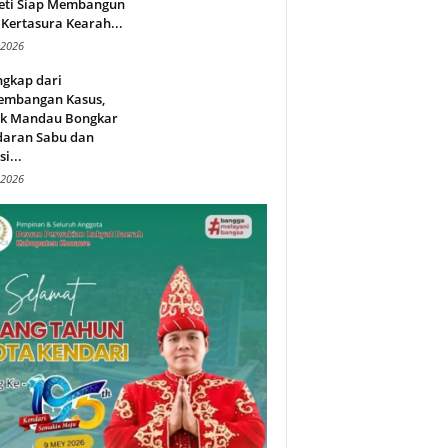
eti Siap Membangun
Kertasura Kearah...
 2026
ngkap dari
embangan Kasus,
ek Mandau Bongkar
daran Sabu dan
i...
 2026