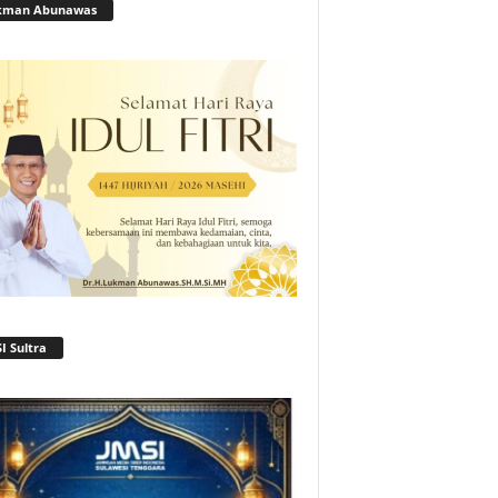
kman Abunawas
I Sultra