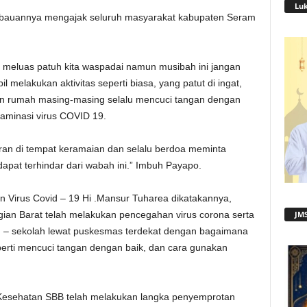
Lu
bauannya mengajak seluruh masyarakat kabupaten Seram
meluas patuh kita waspadai namun musibah ini jangan
 melakukan aktivitas seperti biasa, yang patut di ingat,
dan rumah masing-masing selalu mencuci tangan dengan
taminasi virus COVID 19.
aran di tempat keramaian dan selalu berdoa meminta
apat terhindar dari wabah ini.” Imbuh Payapo.
Virus Covid – 19 Hi .Mansur Tuharea dikatakannya,
an Barat telah melakukan pencegahan virus corona serta
JMS
ah – sekolah lewat puskesmas terdekat dengan bagaimana
rti mencuci tangan dengan baik, dan cara gunakan
s Kesehatan SBB telah melakukan langka penyemprotan