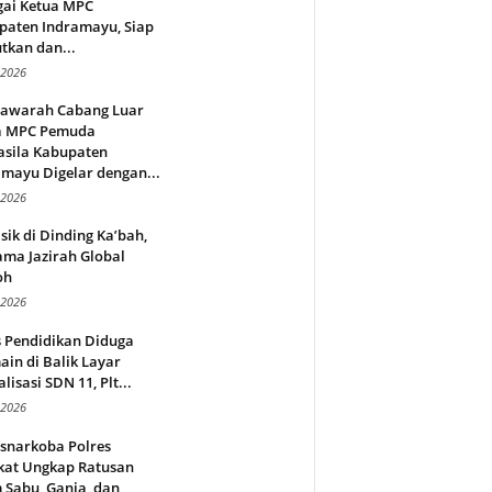
gai Ketua MPC
paten Indramayu, Siap
tkan dan...
 2026
awarah Cabang Luar
a MPC Pemuda
asila Kabupaten
mayu Digelar dengan...
 2026
sik di Dinding Ka’bah,
ma Jazirah Global
oh
 2026
s Pendidikan Diduga
in di Balik Layar
alisasi SDN 11, Plt...
 2026
snarkoba Polres
kat Ungkap Ratusan
 Sabu, Ganja, dan