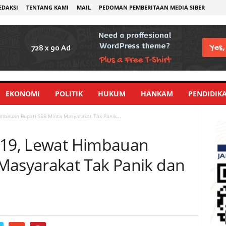
EDAKSI
TENTANG KAMI
MAIL
PEDOMAN PEMBERITAAN MEDIA SIBER
EKONOMI
POLITIK
HUKUM
HANKAM
PENDIDIK
imbauan Bupati SBB Minta Masyarakat Tak Panik...
 19, Lewat Himbauan
Masyarakat Tak Panik dan