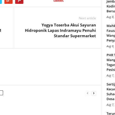
tweet
Jemb
Kodi
Bers
Aug 8,
Next article
Yogya Toserba Akui Sayuran
Mahk
1
Hidroponik Lapas Indramayu Penuhi
Fauz
Standar Supermarket
Wanp
Peny
Aug 8,
PHR 
Mang
Tega
Pesisi
Aug 7,
Serti
Keca
Suha
Desa 
Aug 7,
Teru