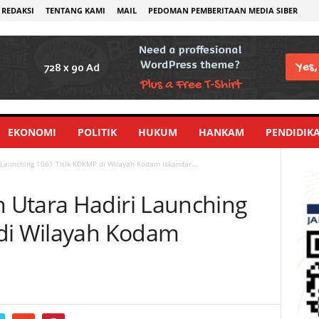
REDAKSI
TENTANG KAMI
MAIL
PEDOMAN PEMBERITAAN MEDIA SIBER
EKONOMI
POLITIK
HUKUM
HANKAM
PENDIDIK
Launching 1061 Titik KDKMP di Wilayah Kodam Iskandar...
 Utara Hadiri Launching
 di Wilayah Kodam