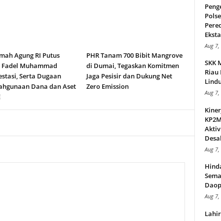
Peng
Pols
Pere
Ekstas
Aug 7,
ah Agung RI Putus
PHR Tanam 700 Bibit Mangrove
SKK 
n Fadel Muhammad
di Dumai, Tegaskan Komitmen
Riau 
stasi, Serta Dugaan
Jaga Pesisir dan Dukung Net
Lindu
ahgunaan Dana dan Aset
Zero Emission
Aug 7,
E
Kiner
KP2MI
Aktiv
Desak
Aug 7,
Hind
Sema
Daop
Aug 7,
Lahi