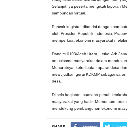
Selanjutnya peserta mengikuti laporan Men
sambungan virtual.
Puncak kegiatan ditandai dengan sambuta
oleh Presiden Republik Indonesia, Prab
memperkuat ekonomi masyarakat melalui
Dandim 0103/Aceh Utara, Letkol Arh Jama
antusiasme masyarakat dalam mendukun
Menurutnya, keterlibatan aparat desa da
mewujudkan gerai KDKMP sebagai sarana
desa.
Di sela kegiatan, suasana penuh keakraban
masyarakat yang hadir. Momentum terseb
mendukung pembangunan ekonomi masyar
SHARE
Facebook
Twitter