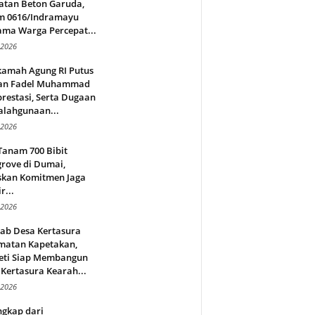
atan Beton Garuda,
m 0616/Indramayu
ama Warga Percepat...
 2026
amah Agung RI Putus
an Fadel Muhammad
restasi, Serta Dugaan
alahgunaan...
 2026
Tanam 700 Bibit
rove di Dumai,
skan Komitmen Jaga
r...
 2026
jab Desa Kertasura
matan Kapetakan,
eti Siap Membangun
Kertasura Kearah...
 2026
ngkap dari