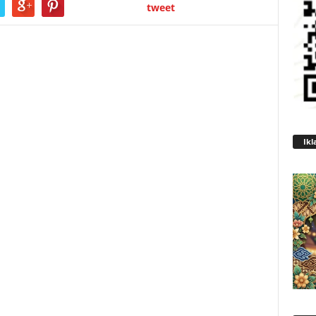
tweet
Ikl