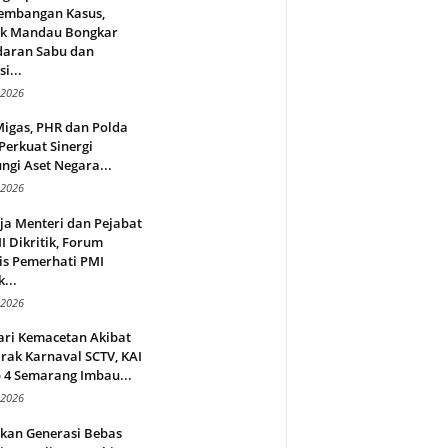
embangan Kasus,
ek Mandau Bongkar
daran Sabu dan
i...
 2026
Migas, PHR dan Polda
Perkuat Sinergi
ngi Aset Negara...
 2026
ja Menteri dan Pejabat
 Dikritik, Forum
is Pemerhati PMI
...
 2026
ari Kemacetan Akibat
rak Karnaval SCTV, KAI
 4 Semarang Imbau...
 2026
rkan Generasi Bebas