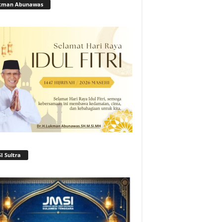
kman Abunawas
I Sultra