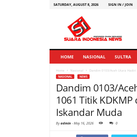
SATURDAY, AUGUST 8, 2026
SIGN IN / JOIN
HOME
NASIONAL
SULTRA
Home
Nasional
Dandim 0103/Aceh Utara Hadiri 
NASIONAL
NEWS
Dandim 0103/Aceh
1061 Titik KDKMP
Iskandar Muda
By
admin
-
May 16, 2026
0