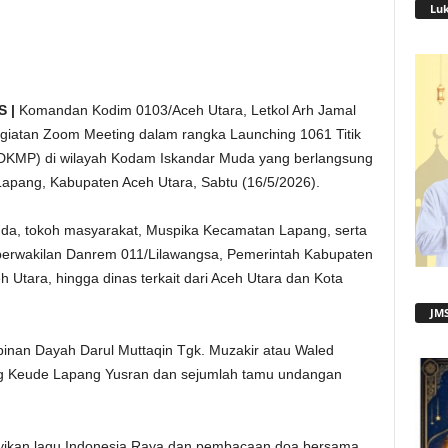
Lu
 |
Komandan Kodim 0103/Aceh Utara, Letkol Arh Jamal
kegiatan Zoom Meeting dalam rangka Launching 1061 Titik
KDKMP) di wilayah Kodam Iskandar Muda yang berlangsung
pang, Kabupaten Aceh Utara, Sabtu (16/5/2026).
imda, tokoh masyarakat, Muspika Kecamatan Lapang, serta
 perwakilan Danrem 011/Lilawangsa, Pemerintah Kabupaten
 Utara, hingga dinas terkait dari Aceh Utara dan Kota
JMS
pimpinan Dayah Darul Muttaqin Tgk. Muzakir atau Waled
Keude Lapang Yusran dan sejumlah tamu undangan
yikan lagu Indonesia Raya dan pembacaan doa bersama.