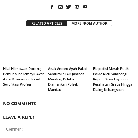
RELATED ARTICLES
MORE FROM AUTHOR
Hilal Hilmawan Dorong
Anak Ancam Ayah Pakai
Ekspedisi Merah Putih
Pemuda Indramayu Aktif
Samurai di Air Jamban
Polda Riau Sambangi
Atasi Kemiskinan lewat
Mandau, Pelaku
Rupat, Bawa Layanan
Sertifikasi Profesi
Diamankan Polsek
Kesehatan Gratis Hingga
Mandau
Dialog Kebangsaan
NO COMMENTS
LEAVE A REPLY