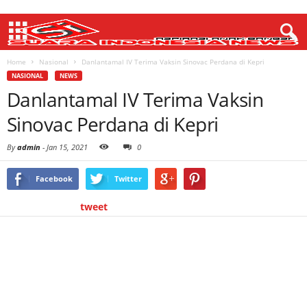
Home
Nasional
Danlantamal IV Terima Vaksin Sinovac Perdana di Kepri
NASIONAL
NEWS
Danlantamal IV Terima Vaksin
Sinovac Perdana di Kepri
By
admin
-
Jan 15, 2021
0
Facebook
Twitter
tweet