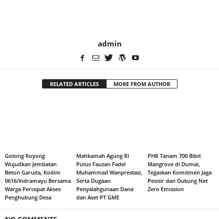
admin
RELATED ARTICLES
MORE FROM AUTHOR
Gotong Royong
Mahkamah Agung RI
PHR Tanam 700 Bibit
Wujudkan Jembatan
Putus Fauzan Fadel
Mangrove di Dumai,
Beton Garuda, Kodim
Muhammad Wanprestasi,
Tegaskan Komitmen Jaga
0616/Indramayu Bersama
Serta Dugaan
Pesisir dan Dukung Net
Warga Percepat Akses
Penyalahgunaan Dana
Zero Emission
Penghubung Desa
dan Aset PT GME