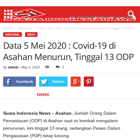
Home
Nasional
Data 5 Mei 2020 : Covid-19 di Asahan Menurun, Tinggal 13 ODP
NASIONAL
NEWS
Data 5 Mei 2020 : Covid-19 di
Asahan Menurun, Tinggal 13 ODP
By
admin
-
May 6, 2020
0
Facebook
Twitter
tweet
Suara Indonesia News – Asahan.
Jumlah Orang Dalam
Pemantauan (ODP) di Asahan saat ini kembali mengalami
penurunan, kini tinggal 13 orang, sedangkan Pasien Dalam
Pengawasan (PDP) tetap kosong.